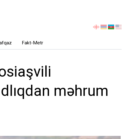
აირჩიეთ
ენა
afqaz
Fakt-Metr
siaşvili
zadlıqdan məhrum