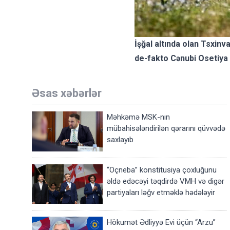
İşğal altında olan Tsxinv
de-fakto Cənubi Osetiya 
Əsas xəbərlər
Məhkəmə MSK-nın
mübahisələndirilən qərarını qüvvədə
saxlayıb
“Oçneba” konstitusiya çoxluğunu
əldə edəcəyi təqdirdə VMH və digər
partiyaları ləğv etməklə hədələyir
Hökumət Ədliyyə Evi üçün “Arzu”