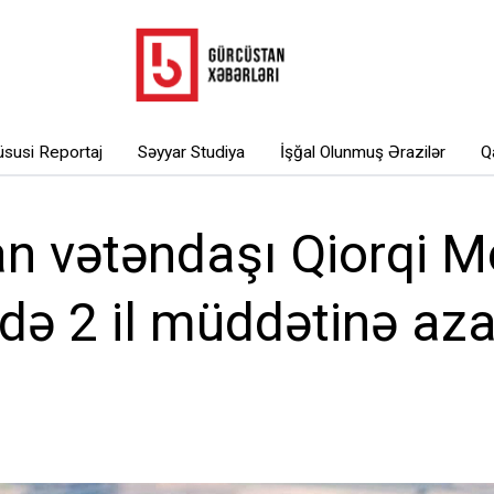
susi Reportaj
Səyyar Studiya
İşğal Olunmuş Ərazilər
Q
n vətəndaşı Qiorqi Mo
idə 2 il müddətinə a