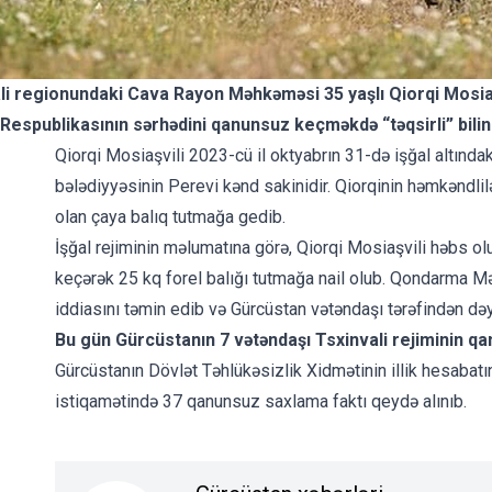
ali regionundaki Cava Rayon Məhkəməsi 35 yaşlı Qiorqi Mosiaş
Respublikasının sərhədini qanunsuz keçməkdə “təqsirli” bilin
Qiorqi Mosiaşvili 2023-cü il oktyabrın 31-də işğal altındak
bələdiyyəsinin Perevi kənd sakinidir. Qiorqinin həmkəndliləri 
olan çaya balıq tutmağa gedib.
İşğal rejiminin məlumatına görə, Qiorqi Mosiaşvili həbs 
keçərək 25 kq forel balığı tutmağa nail olub. Qondarma M
iddiasını təmin edib və Gürcüstan vətəndaşı tərəfindən də
Bu gün Gürcüstanın 7 vətəndaşı Tsxinvali rejiminin qa
Gürcüstanın Dövlət Təhlükəsizlik Xidmətinin illik hesabat
istiqamətində 37 qanunsuz saxlama faktı qeydə alınıb.