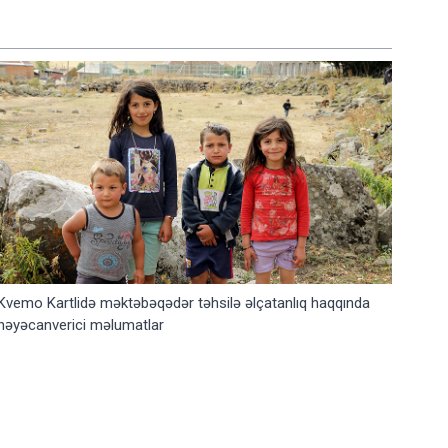
Kvemo Kartlidə məktəbəqədər təhsilə əlçatanlıq haqqında
həyəcanverici məlumatlar