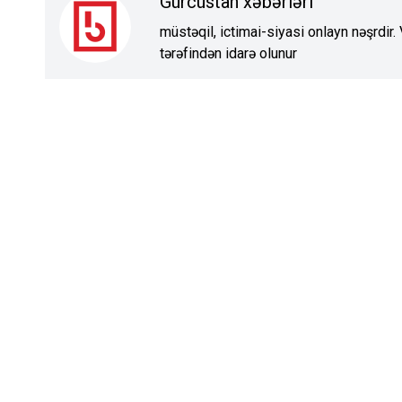
Gürcüstan xəbərləri
müstəqil, ictimai-siyasi onlayn nəşrdir
tərəfindən idarə olunur