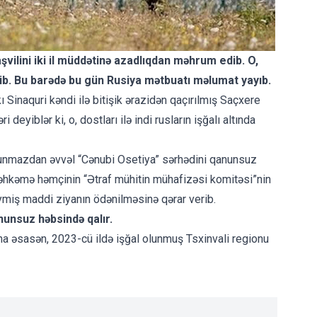
vilini iki il müddətinə azadlıqdan məhrum edib. O,
ib. Bu barədə bu gün Rusiya mətbuatı məlumat yayıb.
ı Sinaquri kəndi ilə bitişik ərazidən qaçırılmış Saçxere
deyiblər ki, o, dostları ilə indi rusların işğalı altında
olunmazdan əvvəl “Cənubi Osetiya” sərhədini qanunsuz
əhkəmə həmçinin “Ətraf mühitin mühafizəsi komitəsi”nin
ymiş maddi ziyanın ödənilməsinə qərar verib.
nunsuz həbsində qalır.
ına əsasən, 2023-cü ildə işğal olunmuş Tsxinvali regionu