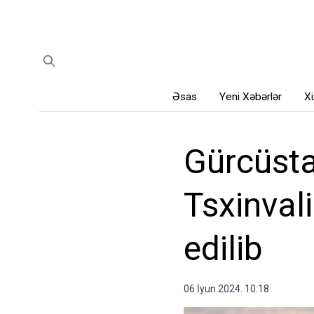
Əsas
Yeni Xəbərlər
Xü
Gürcüsta
Tsxinval
edilib
06 İyun 2024. 10:18