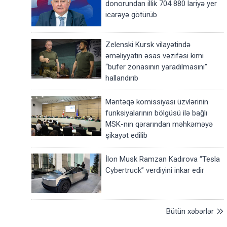
donorundan illik 704 880 lariyə yer
icarəyə götürüb
Zelenski Kursk vilayətində
əməliyyatın əsas vəzifəsi kimi
“bufer zonasının yaradılmasını”
hallandırıb
Məntəqə komissiyası üzvlərinin
funksiyalarının bölgüsü ilə bağlı
MSK-nın qərarından məhkəməyə
şikayət edilib
İlon Musk Ramzan Kadırova “Tesla
Cybertruck” verdiyini inkar edir
Bütün xəbərlər