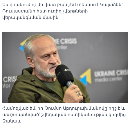
Ես դրանում ոչ մի վատ բան չեմ տեսնում. Կալաձեն՝
Ռուսաստանի հետ ուղիղ չվերթների
վերականգնման մասին
Համոզված եմ, որ Թումսո Աբդուրախմանովը ողջ է և
պաշտպանված՝ շվեդական ոստիկանության կողմից.
Զակաև