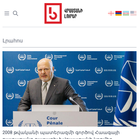
Open sidebar
აირჩიეთ
ენა
Լրահոս
2008 թվականի պատերազմի գործով Հաագայի