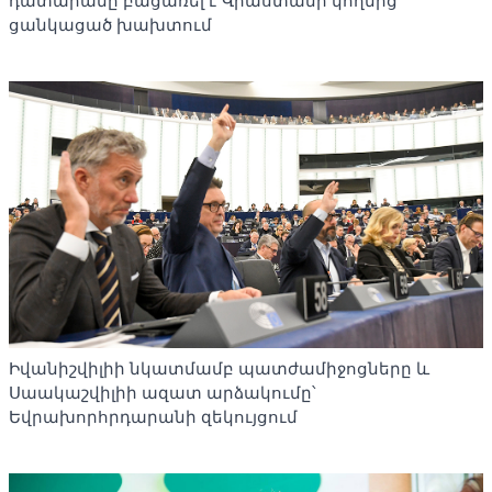
դատարանը բացառել է Վրաստանի կողմից
ցանկացած խախտում
Իվանիշվիլիի նկատմամբ պատժամիջոցները և
Սաակաշվիլիի ազատ արձակումը՝
Եվրախորհրդարանի զեկույցում