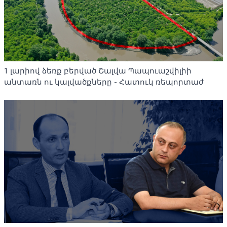
1 լարիով ձեռք բերված Շալվա Պապուաշվիլիի
անտառն ու կալվածքները - Հատուկ ռեպորտաժ