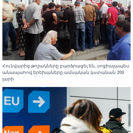
Հունվարից թոշակները բարձրացել են, սոցիալապես
անապահով երեխաները ամսական կստանան 200
լարի