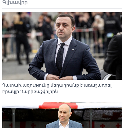
Գլխավոր
Դատախազությունը մեղադրանք է առաջադրել
Իրակլի Ղարիբաշվիլիին