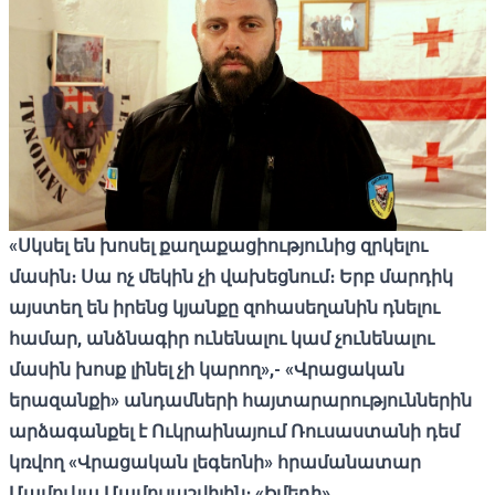
«
Սկսել
են
խոսել
քաղաքացիությունից
զրկելու
մասին։
Սա
ոչ
մեկին
չի
վախեցնում։
Երբ
մարդիկ
այստեղ
են
իրենց կյանքը զոհասեղանին դնելու
համար
,
անձնագիր
ունենալու
կամ
չունենալու
մասին
խոսք
լինել
չի
կարող
»,- «
Վրացական
երազանքի
»
անդամների
հայտարարություններին
արձագանքել
է
Ուկրաինայում
Ռուսաստանի
դեմ
կռվող
«
Վրացական
լեգեոնի
»
հրամանատար
Մամուկա
Մամուլաշվիլին։
«
Իմեդի
»