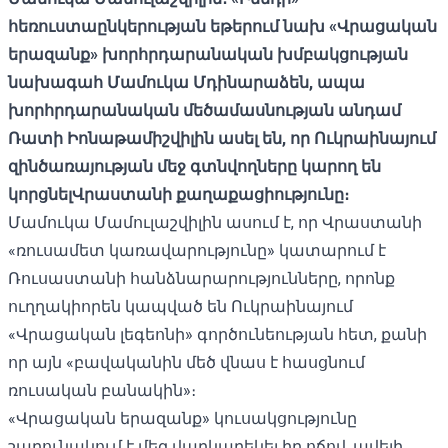
հեռուստաընկերության
եթերում
նախ
«
Վրացական
երազանք
»
խորհրդարանական
խմբակցության
նախագահ
Մամուկա
Մդինարաձեն
,
ապա
խորհրդարանական
մեծամասնության
անդամ
Ռատի
Իոնաթամիշվիլին
ասել են
,
որ
Ուկրաինայում
զինծառայության
մեջ
գտնվողները
կարող
են
կորցնել
Վրաստանի
քաղաքացիությունը։
Մամուկա Մամուլաշվիլին ասում է, որ Վրաստանի
«ռուսամետ կառավարությունը» կատարում է
Ռուսաստանի հանձնարարությունները, որոնք
ուղղակիորեն կապված են Ուկրաինայում
«Վրացական լեգեոնի» գործունեության հետ, քանի
որ այն «բավականին մեծ վնաս է հասցնում
ռուսական բանակին»։
«Վրացական երազանք» կուսակցությունը
շարունակում է մեզ վարկաբեկել իր ոճով, ավելի