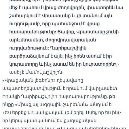
մեջ
է
պահում
վրաց
ժողովրդին
,
փաստորեն
նա
շահարկում
է
Վրաստանը
և
չի
տանում
այն
​​
ուղղությամբ
,
որը
պահանջում
է
վրաց
հասարակությունը։
Ցավոք
,
Վրաստանը
չունի
արևմտամետ
,
ժողովրդավարական
ուղղվածություն։
Ղարիբաշվիլին
բարձրաձայնում
է
այն
,
ինչ
իրեն
ասում
է
իր
կուրատորը
և
ինչ
ասում
են իր
կուրատորին
»,-
ասել է Մամուլաշվիլին։
«Վրացական լեգեոնի» ղեկավարը
ապատեղեկատվություն է որակում վարչապետ
Իրակլի Ղարիբաշվիլիի հայտարարությունը, թե
ինքը «Միացյալ ազգային շարժման» անդամ է։
«Ես երբեք կուսակցական չեմ եղել։ Ասել, որ ես ինչ-
որ կերպ պատկանում եմ քաղաքական
կուսակցությանը, կամ «Վրացական լեգեոնը» ինչ-որ