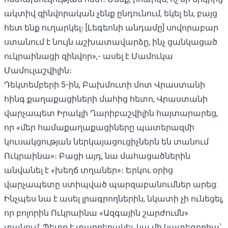
ակտիվ զինվորական չենք ընդունում, եկել են, բայց
հետ ենք ուղարկել։ [Լեգեոնի անդամը] սովորաբար
ստանում է նույն աշխատավարձը, ինչ ցանկացած
ուկրաինացի զինվոր»,- ասել է Մամուկա
Մամուլաշվիլին։
Դեկտեմբերի 5-ին, Բախմուտի մոտ Վրաստանի
հինգ քաղաքացիների մահից
հետո, Վրաստանի
վարչապետ Իրակլի Ղարիբաշվիլին հայտարարեց,
որ «մեր համաքաղաքացիները
պատերազմի
կուսակցության
ներկայացուցիչներն են տանում
Ուկրաինա»։ Բացի այդ, նա մահացածներին
անվանել է «խեղճ տղաներ»։ Երկու օրից
վարչապետը
ստիպված պարզաբանումներ արեց
:
Ինչպես նա է ասել լրագրողներին, նկատի չի ունեցել,
որ բոլորին Ուկրաինա «Ազգային շարժումն»
տանում: Պետք է տարբերակել, կա մի կատեգորիա՝