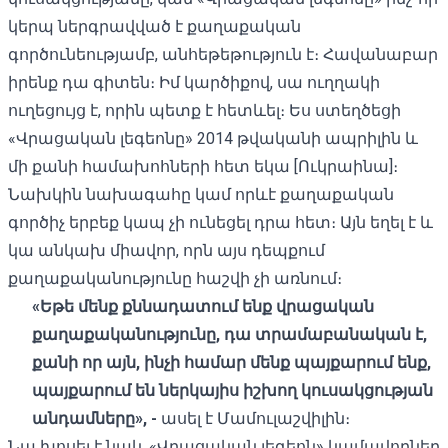
կերպ ներգրավված է քաղաքական
գործունեությամբ, անհեթեթություն է։ Հավանաբար
իրենք դա գիտեն։ Իմ կարծիքով, սա ուղղակի
ուղեցույց է, որին պետք է հետևել։ Ես ստեղծեցի
«Վրացական լեգեոնը» 2014 թվականի ապրիլին և
մի քանի համախոհների հետ եկա [Ուկրաինա]։
Նախկին նախագահը կամ որևէ քաղաքական
գործիչ երբեք կապ չի ունեցել դրա հետ։ Այն եղել է և
կա անկախ միավոր, որն այս դեպքում
քաղաքականությունը հաշվի չի առնում։
«
Եթե
մենք
քննադատում
ենք
վրացական
քաղաքականությունը,
դա
տրամաբանական
է,
քանի
որ
այն,
ինչի
համար
մենք
պայքարում
ենք,
պայքարում
են
ներկայիս
իշխող
կուսակցության
անդամները», -
ասել է Մամուլաշվիլին։
Նա խոսել է նաև «Վրացական լեգեոն» կամավորներ