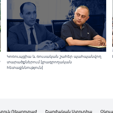
Կոռուպցիա և ռուսական շահեր պահպանվող
ժ
տարածքներում [լրագրողական
հետաքննություն]
տուկ Ռեպորտաժ
Շարժական Ստուդիա
Օկու