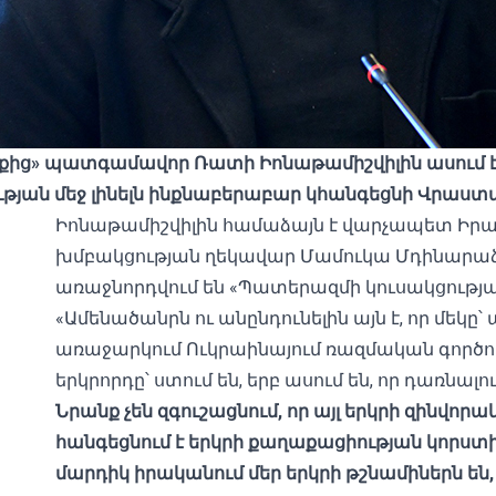
քից»
պատգամավոր
Ռատի
Իոնաթամիշվիլին
ասում
ւթյան
մեջ
լինելն
ինքնաբերաբար
կհանգեցնի
Վրաստ
Իոնաթամիշվիլին համաձայն է վարչապետ Իրա
խմբակցության ղեկավար Մամուկա Մդինարաձ
առաջնորդվում են «Պատերազմի կուսակցության
«Ամենածանրն ու անընդունելին այն է, որ մեկը
առաջարկում Ուկրաինայում ռազմական գործող
երկրորդը՝ ստում են, երբ ասում են, որ դառն
Նրանք
չեն
զգուշացնում,
որ
այլ
երկրի
զինվորա
հանգեցնում
է
երկրի
քաղաքացիության
կորստ
մարդիկ
իրականում
մեր
երկրի
թշնամիներն
են