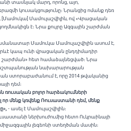
անի տասնյակ մարդ, որոնց, այո,
րազմի կուսակցությունը։ Նրանցից ոմանք դեռ
 [Մամուկա] Մամուլաշվիլին, ով «Վրացական
կողմնակիցն է։ Նրա քույրը Ազգային շարժման
րամանատար Մամուկա Մամուլաշվիլին ասում է,
 որևէ կապ ունի վրացական ընդդիմադիր
յին շարժման» հետ համաձայնեցված։ Նրա
 պաշտպանության նախարարության
 ​​ստորաբաժանում է, որը 2014 թվականից
այի դեմ։
են
ռուսական
բոլոր
հարձակումների
լ
որ
մենք
կռվենք
Ռուսաստանի
դեմ,
մենք
ը»,
- ասել է Մամուլաշվիլին։
ւսաստանի ներխուժումից հետո Ուկրաինայի
միջազգային լեգեոնի
ստեղծման մասին։