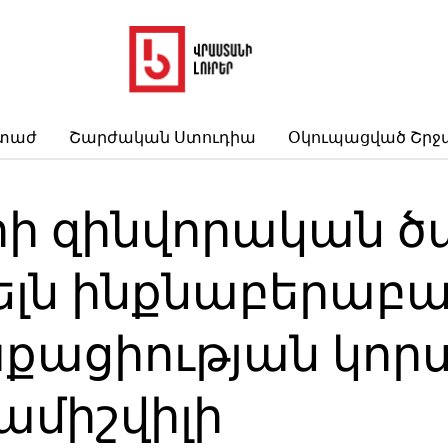
րտաժ
Շարժական Ստուդիա
Օկուպացված Շրջ
կրի զինվորական 
նելն ինքնաբերաբ
քացիության կոր
ամիշվիլի