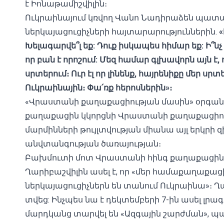
է Իոնաթամիշվիլին։
Ուկրաինայում կռվող Վանո Նադիրաձեն պատ
ներկայացուցիչների հայտարարություններին.
«
Խելագարվե՞լ եք:
Դուք
իսկապես
հիմար
եք
:
Ի՞նչ
որ
բան
է
որոշում
:
Մեզ
համար
գլխավորն
այն
է
,
սրտերում։
Ուր
էլ
որ
լինենք
,
հայրենիքը
մեր
սրտե
Ուկրաինային։
Փա՛ռք
հերոսներին
»
։
«Վրաստանի քաղաքացիության մասին» օրգան
քաղաքացին կկորցնի Վրաստանի քաղաքացիու
մարմինների թույլտվության միանա այլ երկր
անվտանգության ծառայության։
Բախմուտի մոտ Վրաստանի հինգ քաղաքացինե
Ղարիբաշվիլին ասել է,
որ «մեր համաքաղաքաց
ներկայացուցիչներն են տանում Ուկրաինա»։ Ղ
տվեց:
Ինչպես նա է դեկտեմբերի 7-ին ասել լրագր
մարդկանց տարվել են «Ազգային շարժման», պ