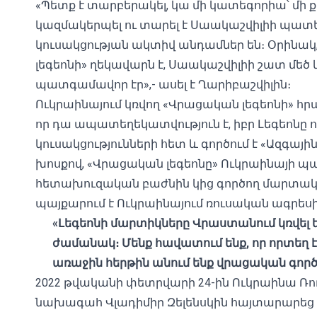
«Պետք է տարբերակել, կա մի կատեգորիա՝ մի ք
կազմակերպել ու տարել է Սաակաշվիլիի պատե
կուսակցության ակտիվ անդամներ են։ Օրինակ,
լեգեոնի» ղեկավարն է, Սաակաշվիլիի շատ մեծ 
պատգամավոր էր»,- ասել է Ղարիբաշվիլին։
Ուկրաինայում կռվող «Վրացական լեգեոնի» հ
որ դա ապատեղեկատվություն է, իբր Լեգեոնը
կուսակցությունների հետ և գործում է «Ազգա
խոսքով, «Վրացական լեգեոնը» Ուկրաինայի
հետախուզական բաժնին կից գործող մարտական
պայքարում է Ուկրաինայում ռուսական ագրեսի
«
Լեգեոնի
մարտիկները
Վրաստանում
կռվել
ժամանակ։
Մենք
հավատում
ենք,
որ
որտեղ
է
առաջին
հերթին
անում
ենք
վրացական
գործ
2022 թվականի փետրվարի 24-ին Ուկրաինա Ռո
նախագահ Վլադիմիր Զելենսկին հայտարարեց