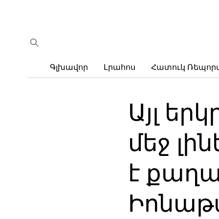
Գլխավոր
Լրահոս
Հատուկ Ռեպո
Այլ եր
մեջ լի
է քաղա
Իոնաթ