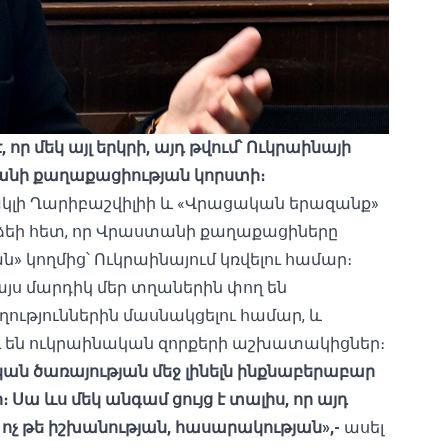
է,
որ
մեկ
այլ
երկրի,
այդ
թվում՝
Ուկրաինայի
անի
քաղաքացիության
կորստի։
կլի Ղարիբաշվիլիի և «Վրացական երազանք»
եի հետ, որ Վրաստանի քաղաքացիները
» կողմից՝ Ուկրաինայում կռվելու համար։
՝ այս մարդիկ մեր տղաներին փող են
ություններին մասնակցելու համար, և
ալու են ուկրաինական զորքերի աշխատակիցներ։
կան
ծառայության
մեջ
լինելն
ինքնաբերաբար
ի։
Սա
ևս
մեկ
անգամ
ցույց
է
տալիս,
որ
այդ
,
ոչ
թե
իշխանության,
հասարակության»,-
ասել