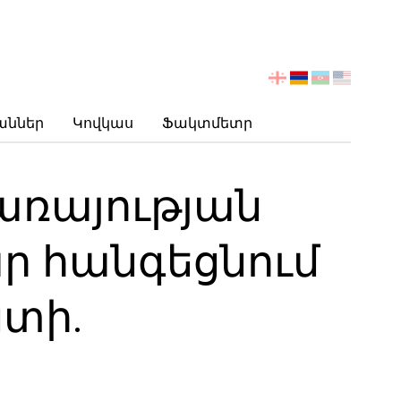
აირჩიეთ
ენა
աններ
Կովկաս
Ֆակտմետր
ծառայության
ար հանգեցնում
ստի.