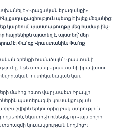
ասխանել է «Վրացական երազանքի»
Ինչ
քաղաքացիություն
պետք
է
խլեք
մեզանից
:
եք
կարծում
,
փաստաթուղթը
մեզ
համար
ինչ
-
որ
հայրենիքն
այստեղ
է
,
այստեղ՝
մեր
րում
է։
Փա՛ռք
Վրաստանին։
Փա՛ռք
ական օրենքի համաձայն՝ Վրաստանի
թյունը, եթե առանց Վրաստանի իրավասու
ի զինվորական, ոստիկանական կամ
րի մահից հետո վարչապետ Իրակլի
իներին պատերազմի կուսակցության
արիբաշվիլին երկու օրից
բացատրություն
ողներին, նկատի չի ունեցել, որ «այս բոլոր
ատերազմի կուսակցության կողմից»։