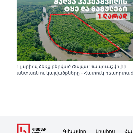
1 լարիով ձեռք բերված Շալվա Պապուաշվիլիի
անտառն ու կալվածքները - Հատուկ ռեպորտա
Գլխավոր
Լրահոս
Հա