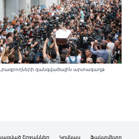
Լրագրողների զանգվածային արտագաղթ
պացված Շրջաններ
Կովկաս
Ֆակտմետր