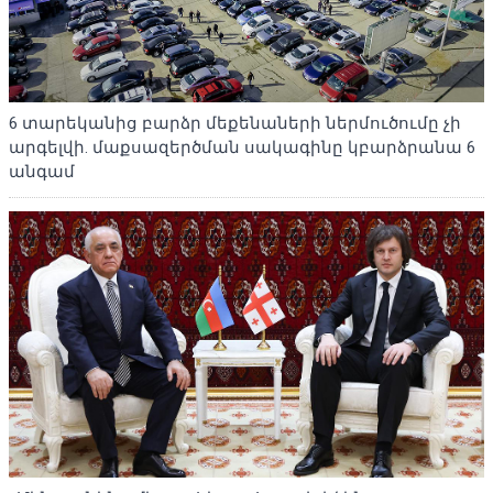
6 տարեկանից բարձր մեքենաների ներմուծումը չի
արգելվի. մաքսազերծման սակագինը կբարձրանա 6
անգամ