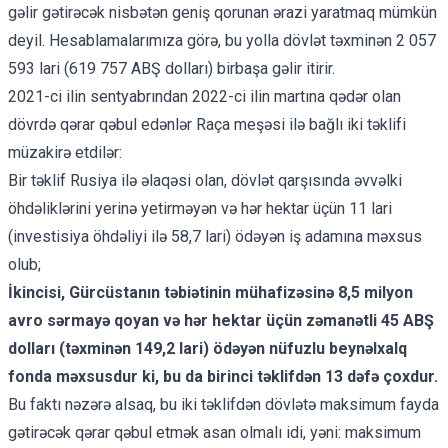
gəlir gətirəcək nisbətən geniş qorunan ərazi yaratmaq mümkün
deyil. Hesablamalarımıza görə, bu yolla dövlət təxminən 2 057
593 lari (619 757 ABŞ dolları) birbaşa gəlir itirir.
2021-ci ilin sentyabrından 2022-ci ilin martına qədər olan
dövrdə qərar qəbul edənlər Raça meşəsi ilə bağlı iki təklifi
müzakirə etdilər:
Bir təklif Rusiya ilə əlaqəsi olan, dövlət qarşısında əvvəlki
öhdəliklərini yerinə yetirməyən və hər hektar üçün 11 lari
(investisiya öhdəliyi ilə 58,7 lari) ödəyən iş adamına məxsus
olub;
İkincisi, Gürcüstanın təbiətinin mühafizəsinə 8,5 milyon
avro sərmayə qoyan və hər hektar üçün zəmanətli 45 ABŞ
dolları (təxminən 149,2 lari) ödəyən nüfuzlu beynəlxalq
fonda məxsusdur ki, bu da birinci təklifdən 13 dəfə çoxdur.
Bu faktı nəzərə alsaq, bu iki təklifdən dövlətə maksimum fayda
gətirəcək qərar qəbul etmək asan olmalı idi, yəni: maksimum