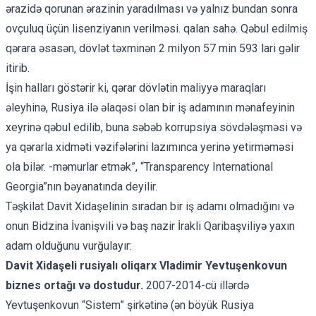
ərazidə qorunan ərazinin yaradılması və yalnız bundan sonra
ovçuluq üçün lisenziyanın verilməsi. qalan sahə. Qəbul edilmiş
qərara əsasən, dövlət təxminən 2 milyon 57 min 593 lari gəlir
itirib.
İşin halları göstərir ki, qərar dövlətin maliyyə maraqları
əleyhinə, Rusiya ilə əlaqəsi olan bir iş adamının mənafeyinin
xeyrinə qəbul edilib, buna səbəb korrupsiya sövdələşməsi və
ya qərarla xidməti vəzifələrini lazımınca yerinə yetirməməsi
ola bilər. -məmurlar etmək”, “Transparency International
Georgia”nın bəyanatında deyilir.
Təşkilat Davit Xidaşelinin sıradan bir iş adamı olmadığını və
onun Bidzina İvanişvili və baş nazir İrakli Qaribaşviliyə yaxın
adam olduğunu vurğulayır:
Davit Xidaşeli rusiyalı oliqarx Vladimir Yevtuşenkovun
biznes ortağı və dostudur.
2007-2014-cü illərdə
Yevtuşenkovun “Sistem” şirkətinə (ən böyük Rusiya