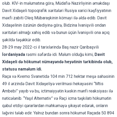
olub. KİV-in məlumatına görə, Müdafiə Nazirliyinin əməkdaşı
Davit Xidaşeli topoqrafik xəritələri Rusiya xarici kəşfiyyatının
məxfi zabiti Oleq Mübaraşkinin köməyi ilə əldə edib. Davit
Xidaşelinin özünün dediyinə görə, Bidzina İvanişvili ondan
xəritələri almağı xahiş edib və bunun üçün İvanişvili ona açıq
şəkildə təşəkkür edib.
28-29 may 2022-ci il tarixlərində Baş nazir Qaribaşvili
İordaniyada
rəsmi səfərdə idi. Məlum olduğu kimi,
Davit
Xidaşeli də hökumət nümayəndə heyətinin tərkibində olub,
statusu naməlum idi.
Raça və Kvemo Svanetidə 104 min 712 hektar meşə sahəsinin
49 il ərzində Davit Xidaşeliyə verilməsi hekayəsini “Mtis
Ambebi”
yayıb
və bu, ictimaiyyətin kəskin mənfi reaksiyası ilə
nəticələnib. “Yaşıl Alternativ” və Raçi icma təşkilatı hökumətin
qəbul etdiyi qərarlardan məhkəməyə
şikayət
edərək, onların
ləğvini tələb edir. Yalnız bundan sonra hökumət Raçada 50 894