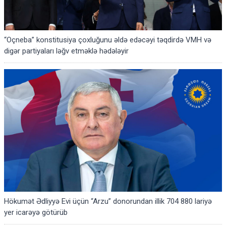
“Oçneba” konstitusiya çoxluğunu əldə edəcəyi təqdirdə VMH və
digər partiyaları ləğv etməklə hədələyir
Hökumət Ədliyyə Evi üçün “Arzu” donorundan illik 704 880 lariyə
yer icarəyə götürüb