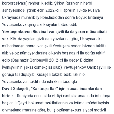
korporasiyası) rəhbərlik edib; Şirkət Rusiyanın hərbi
sənayesində iştirak edir. 2022-ci il aprelin 13-də Rusiya
Ukraynada müharibəyə başladıqdan sonra Böyük Britaniya
Yevtuşenkova qarşı sanksiyalar tətbiq edib.
Yevtuşenkovun Bidzina İvanişvili ilə də yaxın münasibəti
var.
KİV-də yayılan gizli səs yazılarına görə, Ukraynadakı
müharibədən sonra İvanişvili Yevtuşenkovdan biznes təklifi
alıb və öz nümayəndəsinə ölkənin baş naziri ilə görüş təklif
edib (Baş nazir Qaribaşvili 2012-ci ilə qədər Bidzina
İvanişvilinin şəxsi köməkçisi olub). Yevtuşenkov Qaribaşvili ilə
görüşü təsdiqləyib, Xidaşeli təkzib edib, lakin o,
Yevtuşenkovun təklifində iştirakını təsdiqlə
Davit Xidaşeli , “Kartoqraflar” işinin əsas insanlardan
biridir
- Rusiyada onun əldə etdiyi xəritələr əsasında istintaqa
başlanılı Qeyri-hökumət təşkilatlarının və ictimai müdafiəçinin
qiymətləndirməsinə görə, bu iş özünəməxsus siyasi motivli