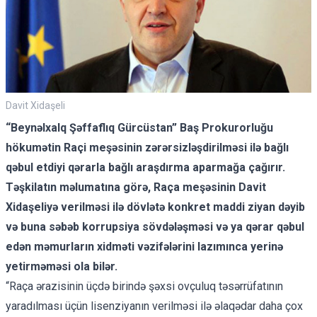
Davit Xidaşeli
“Beynəlxalq Şəffaflıq Gürcüstan” Baş Prokurorluğu
hökumətin Raçi meşəsinin zərərsizləşdirilməsi ilə bağlı
qəbul etdiyi qərarla bağlı araşdırma aparmağa çağırır.
Təşkilatın məlumatına görə, Raça meşəsinin Davit
Xidaşeliyə verilməsi ilə dövlətə konkret maddi ziyan dəyib
və buna səbəb korrupsiya sövdələşməsi və ya qərar qəbul
edən məmurların xidməti vəzifələrini lazımınca yerinə
yetirməməsi ola bilər.
“Raça ərazisinin üçdə birində şəxsi ovçuluq təsərrüfatının
yaradılması üçün lisenziyanın verilməsi ilə əlaqədar daha çox