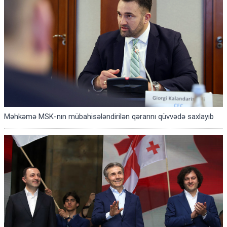
Məhkəmə MSK-nın mübahisələndirilən qərarını qüvvədə saxlayıb