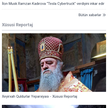
İlon Musk Ramzan Kadırova “Tesla Cybertruck” verdiyini inkar edir
Bütün xəbərlər
Xüsusi Reportaj
Xeyirxah Quldurlar Yeparxiyası - Xüsusi Reportaj