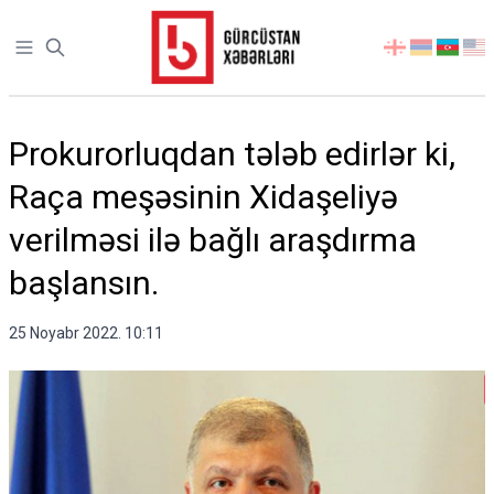
Open sidebar
აირჩიეთ
ენა
Prokurorluqdan tələb edirlər ki,
Raça meşəsinin Xidaşeliyə
verilməsi ilə bağlı araşdırma
başlansın.
25 Noyabr 2022. 10:11