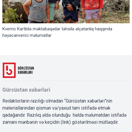
Kvemo Kartlidə məktəbəqədər təhsilə əlçatanlıq haqqında
həyəcanverici məlumatlar
Gürcüstan xəbərləri
Redaktorların razılığı olmadan “Gürcüstan xəbərləri”nin
materiallarından qismən və/yaxud tam istifadə etmək
qadağandır. Razılıq əldə olunduğu halda məlumatdan istifadə
zamanı mənbənin və keçidin (link) göstərilməsi mütləqdir.