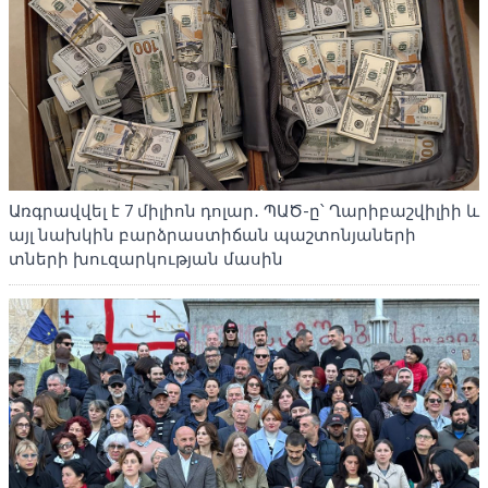
Առգրավվել է 7 միլիոն դոլար․ ՊԱԾ-ը՝ Ղարիբաշվիլիի և
այլ նախկին բարձրաստիճան պաշտոնյաների
տների խուզարկության մասին