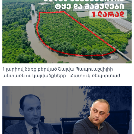
1 լարիով ձեռք բերված Շալվա Պապուաշվիլիի
անտառն ու կալվածքները - Հատուկ ռեպորտաժ