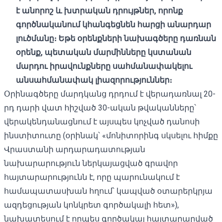
է
անորոշ
և
խտրական
դրույթներ,
որոնք
գործնականում
կհանգեցնեն
հարցի
անարդար
լուծմանը։
Եթե ​​
օրենքների
նախագծերը
դառնան
օրենք,
պետական ​​
մարմինները
կ
ստան
ան
մարդու
իրավունքները
սահմանափակելու
անսահմանափակ
լիազորություն
ներ
։
Օրինագծերը մարդկանց դրդում է վերադառնալ 20-
րդ դարի վատ հիշված 30-ական թվականները՝
վերակենդանացնում է այսպես կոչված դանոսի
ինստիտուտը (օրինակ՝ «մոնիտորինգ սկսելու հիմքը
Վրաստանի արդարադատության
նախարարություն ներկայացված գրավոր
հայտարարությունն է, որը պարունակում է
համապատասխան հղում՝ կապված օտարերկրյա
ազդեցության կոնկրետ գործակալի հետ»),
նախատեսում է որպես գործակալ հայտարարված