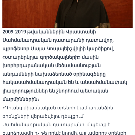
2009-2019
թվականներին
Վրաստանի
Սահմանադրական
դատարանի
դատավոր,
պրոֆեսոր
Մայա
Կոպալեիշվիլիի
կարծիքով,
«
օտարերկրյա
գործակալների»
մասին
խորհրդարանական
մեծամասնության
անդամների
նախաձեռնած
օրինագծերը
հակասահմանադրական
են
և
անսահմանափակ
լիազորություններ
են
շնորհում
պետական ​​
մարմիններին։
«Դրանց միասնական օրենքի կամ առանձին
օրենքների վերածվելու դեպքում
Սահմանադրական դատարանում պետք է
բարձրացվի ոչ թե որևէ նորմի, այլ ամբողջ օրենքի