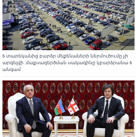
6 տարեկանից բարձր մեքենաների ներմուծումը չի
արգելվի. մաքսազերծման սակագինը կբարձրանա 6
անգամ