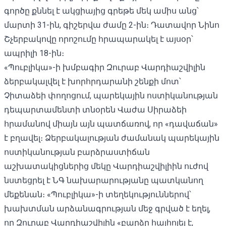
գործը քննել է ակցիայից գրեթե մեկ ամիս անց՝
մարտի 31-ին, գիշերվա ժամը 2-ին
։ Դատավոր Նինո
Շչերբակովը որոշումը հրապարակել է այսօր՝
ապրիլի 18-ին։
«Պուբլիկա»-ի խմբագիր Զուրաբ Վարդիաշվիլին
ձերբակալվել է խորհրդարանի շենքի մոտ՝
Չիտաձեի փողոցում, պարեկային ոստիկանության
դեպարտամենտի տնօրեն Վաժա Սիրաձեի
հրամանով միայն
այն պատճառով
, որ «դավաճան»
է բղավել։ Ձերբակալության ժամանակ պարեկային
ոստիկանության բարձրաստիճան
աշխատակիցներից մեկը Վարդիաշվիլիին ուժով
նստեցրել է ՆԳ նախարարությանը պատկանող
մեքենան։ «Պուբլիկա»-ի տեղեկություններով՝
խախտման արձանագրության մեջ գրված է եղել,
որ Զուրաբ Վարդիաշվիլին «բարձր հայհոյել է,