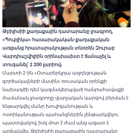
Թբիլիսիի
քաղաքային
դատարանը
լրագրող,
«
Պուբլիկա»
հասարակական-
քաղաքական
առցանց
հրատարակության
տնօրեն
Զուրաբ
Վարդիաշվիլիին
օրինախախտ
է
ճանաչել
և
տուգանել
՝ 2 200
լարիով։
Մարտի 2-ին «Օտարերկրյա ազդեցության
գործակալների մասին» ռուսական օրենքի
նախագծի դեմ կազմակերպված հանրահավաքի
ժամանակ լրագրողը վարչական կարգով բերման է
ենթարկվել մանր խուլիգանության և
ոստիկանության պահանջներին չենթարկվելու
պատրվակով, իսկ մոտ 2 ժամ անց ազատ է
արձակվել։ Թբիլիսիի քաղաքային դատարանը