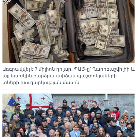
Առգրավվել է 7 միլիոն դոլար․ ՊԱԾ-ը՝ Ղարիբաշվիլիի և
այլ նախկին բարձրաստիճան պաշտոնյաների
տների խուզարկության մասին