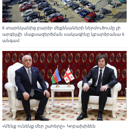
6 տարեկանից բարձր մեքենաների ներմուծումը չի
արգելվի. մաքսազերծման սակագինը կբարձրանա 6
անգամ
«Մենք ունենք մեր շահերը». Կոբախիձեն