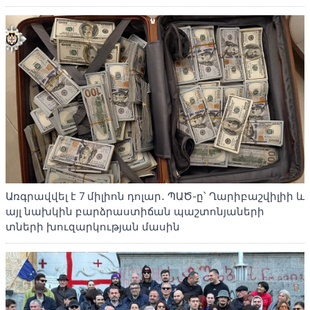
Առգրավվել է 7 միլիոն դոլար․ ՊԱԾ-ը՝ Ղարիբաշվիլիի և
այլ նախկին բարձրաստիճան պաշտոնյաների
տների խուզարկության մասին