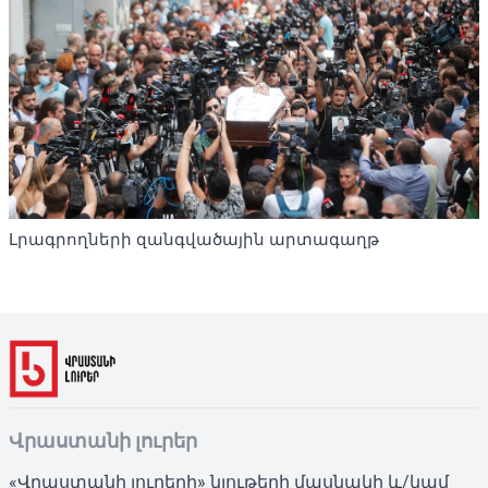
Լրագրողների զանգվածային արտագաղթ
Վրաստանի լուրեր
«Վրաստանի լուրերի» նյութերի մասնակի և/կամ