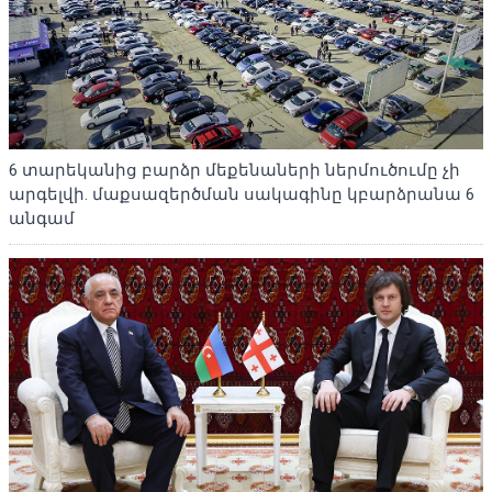
6 տարեկանից բարձր մեքենաների ներմուծումը չի
արգելվի. մաքսազերծման սակագինը կբարձրանա 6
անգամ