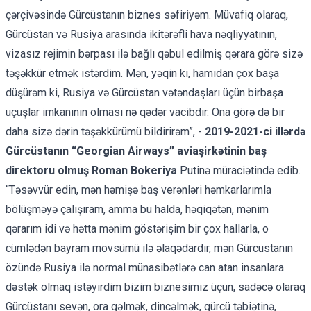
çərçivəsində Gürcüstanın biznes səfiriyəm. Müvafiq olaraq,
Gürcüstan və Rusiya arasında ikitərəfli hava nəqliyyatının,
vizasız rejimin bərpası ilə bağlı qəbul edilmiş qərara görə sizə
təşəkkür etmək istərdim. Mən, yəqin ki, hamıdan çox başa
düşürəm ki, Rusiya və Gürcüstan vətəndaşları üçün birbaşa
uçuşlar imkanının olması nə qədər vacibdir. Ona görə də bir
daha sizə dərin təşəkkürümü bildirirəm”, -
2019-2021-ci illərdə
Gürcüstanın “Georgian Airways” aviaşirkətinin baş
direktoru olmuş Roman Bokeriya
Putinə müraciətində edib.
“Təsəvvür edin, mən həmişə baş verənləri həmkarlarımla
bölüşməyə çalışıram, amma bu halda, həqiqətən, mənim
qərarım idi və hətta mənim göstərişim bir çox hallarla, o
cümlədən bayram mövsümü ilə əlaqədardır, mən Gürcüstanın
özündə Rusiya ilə normal münasibətlərə can atan insanlara
dəstək olmaq istəyirdim bizim biznesimiz üçün, sadəcə olaraq
Gürcüstanı sevən, ora gəlmək, dincəlmək, gürcü təbiətinə,