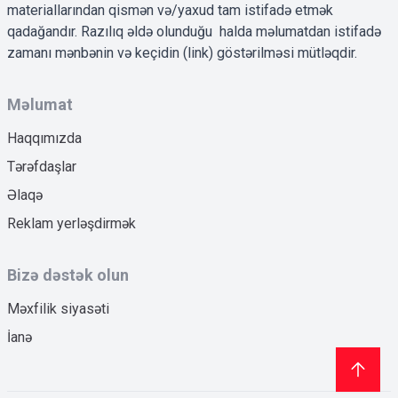
materiallarından qismən və/yaxud tam istifadə etmək
qadağandır. Razılıq əldə olunduğu halda məlumatdan istifadə
zamanı mənbənin və keçidin (link) göstərilməsi mütləqdir.
Məlumat
Haqqımızda
Tərəfdaşlar
Əlaqə
Reklam yerləşdirmək
Bizə dəstək olun
Məxfilik siyasəti
İanə