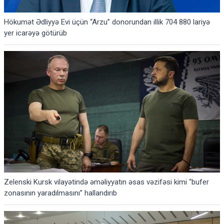
Hökumət Ədliyyə Evi üçün “Arzu” donorundan illik 704 880 lariyə
yer icarəyə götürüb
Zelenski Kursk vilayətində əməliyyatın əsas vəzifəsi kimi “bufer
zonasının yaradılmasını” hallandırıb