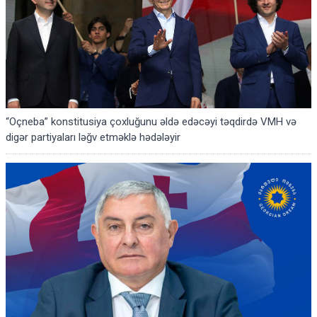
“Oçneba” konstitusiya çoxluğunu əldə edəcəyi təqdirdə VMH və
digər partiyaları ləğv etməklə hədələyir