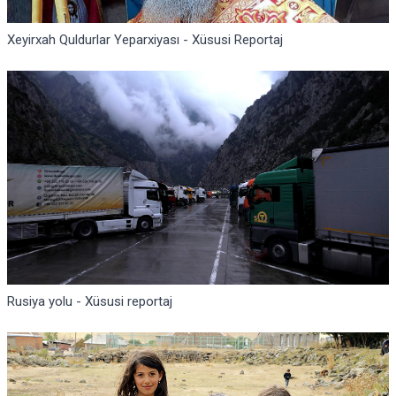
Xeyirxah Quldurlar Yeparxiyası - Xüsusi Reportaj
Rusiya yolu - Xüsusi reportaj