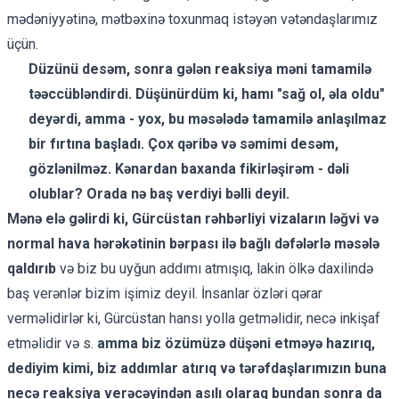
mədəniyyətinə, mətbəxinə toxunmaq istəyən vətəndaşlarımız
üçün.
Düzünü desəm, sonra gələn reaksiya məni tamamilə
təəccübləndirdi. Düşünürdüm ki, hamı "sağ ol, əla oldu"
deyərdi, amma - yox, bu məsələdə tamamilə anlaşılmaz
bir fırtına başladı. Çox qəribə və səmimi desəm,
gözlənilməz. Kənardan baxanda fikirləşirəm - dəli
olublar? Orada nə baş verdiyi bəlli deyil.
Mənə elə gəlirdi ki, Gürcüstan rəhbərliyi vizaların ləğvi və
normal hava hərəkətinin bərpası ilə bağlı dəfələrlə məsələ
qaldırıb
və biz bu uyğun addımı atmışıq, lakin ölkə daxilində
baş verənlər bizim işimiz deyil. İnsanlar özləri qərar
verməlidirlər ki, Gürcüstan hansı yolla getməlidir, necə inkişaf
etməlidir və s.
amma biz özümüzə düşəni etməyə hazırıq,
dediyim kimi, biz addımlar atırıq və tərəfdaşlarımızın buna
necə reaksiya verəcəyindən asılı olaraq bundan sonra da