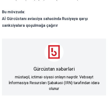
Bu mövzuda:
Aİ Gürcüstanı aviasiya sahəsində Rusiyaya qarşı
sanksiyalara qoşulmağa çağırır
Gürcüstan xəbərləri
müstəqil, ictimai-siyasi onlayn nəşrdir. Vebsayt
İnformasiya Resursları Şəbəkəsi (IRN) tərəfindən idarə
olunur