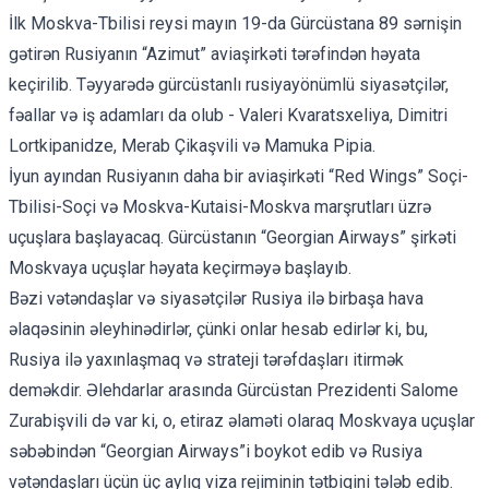
İlk Moskva-Tbilisi reysi mayın 19-da Gürcüstana 89 sərnişin
gətirən Rusiyanın “Azimut” aviaşirkəti tərəfindən həyata
keçirilib
. Təyyarədə gürcüstanlı rusiyayönümlü siyasətçilər,
fəallar və iş adamları da olub - Valeri Kvaratsxeliya, Dimitri
Lortkipanidze, Merab Çikaşvili və Mamuka Pipia.
İyun ayından Rusiyanın daha bir aviaşirkəti “Red Wings” Soçi-
Tbilisi-Soçi və Moskva-Kutaisi-Moskva marşrutları üzrə
uçuşlara
başlayacaq
. Gürcüstanın “Georgian Airways” şirkəti
Moskvaya uçuşlar həyata keçirməyə başlayıb.
Bəzi vətəndaşlar və siyasətçilər Rusiya ilə birbaşa hava
əlaqəsinin əleyhinədirlər, çünki onlar hesab edirlər ki, bu,
Rusiya ilə yaxınlaşmaq və strateji tərəfdaşları itirmək
deməkdir. Əlehdarlar arasında Gürcüstan Prezidenti Salome
Zurabişvili də var ki, o, etiraz əlaməti olaraq Moskvaya uçuşlar
səbəbindən “Georgian Airways”i
boykot edib
və Rusiya
vətəndaşları üçün üç aylıq viza rejiminin tətbiqini
tələb edib.