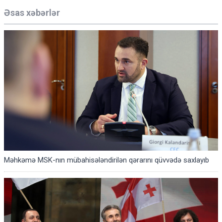
Əsas xəbərlər
Məhkəmə MSK-nın mübahisələndirilən qərarını qüvvədə saxlayıb