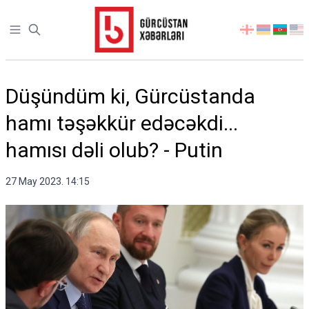
Open sidebar
აირჩიეთ
ენა
Düşündüm ki, Gürcüstanda
hamı təşəkkür edəcəkdi...
hamısı dəli olub? - Putin
27 May 2023. 14:15