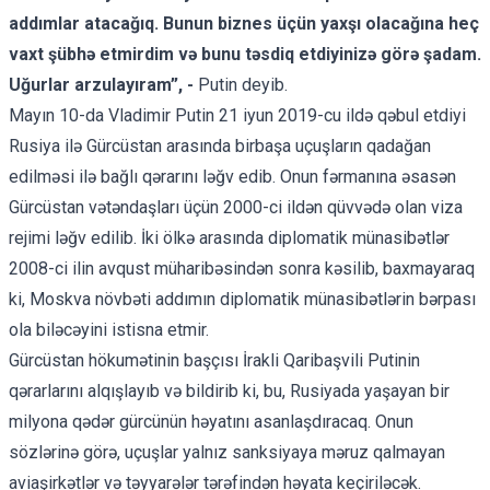
addımlar atacağıq. Bunun biznes üçün yaxşı olacağına heç
vaxt şübhə etmirdim və bunu təsdiq etdiyinizə görə şadam.
Uğurlar arzulayıram”, -
Putin deyib.
Mayın 10-da Vladimir Putin 21 iyun 2019-cu ildə qəbul etdiyi
Rusiya ilə Gürcüstan arasında birbaşa uçuşların qadağan
edilməsi ilə bağlı qərarını ləğv edib. Onun fərmanına əsasən
Gürcüstan vətəndaşları üçün 2000-ci ildən qüvvədə olan viza
rejimi ləğv edilib. İki ölkə arasında diplomatik münasibətlər
2008-ci ilin avqust müharibəsindən sonra kəsilib, baxmayaraq
ki, Moskva növbəti addımın diplomatik münasibətlərin bərpası
ola biləcəyini
istisna etmir.
Gürcüstan hökumətinin başçısı İrakli Qaribaşvili Putinin
qərarlarını alqışlayıb və bildirib ki, bu, Rusiyada yaşayan bir
milyona qədər gürcünün həyatını
asanlaşdıracaq
. Onun
sözlərinə görə, uçuşlar yalnız sanksiyaya məruz qalmayan
aviaşirkətlər və təyyarələr tərəfindən həyata keçiriləcək.