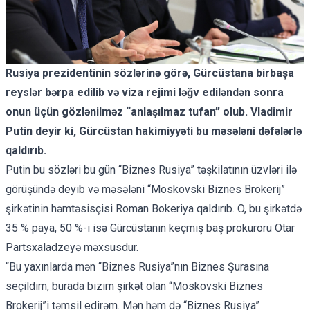
Rusiya prezidentinin sözlərinə görə, Gürcüstana birbaşa
reyslər bərpa edilib və viza rejimi ləğv ediləndən sonra
onun üçün gözlənilməz “anlaşılmaz tufan” olub. Vladimir
Putin deyir ki, Gürcüstan hakimiyyəti bu məsələni dəfələrlə
qaldırıb.
Putin bu sözləri bu gün “Biznes Rusiya” təşkilatının üzvləri ilə
görüşündə deyib və məsələni “Moskovski Biznes Brokerij”
şirkətinin həmtəsisçisi Roman Bokeriya qaldırıb. O, bu şirkətdə
35 % paya, 50 %-i isə Gürcüstanın keçmiş baş prokuroru Otar
Partsxaladzeyə
məxsusdur
.
“Bu yaxınlarda mən “Biznes Rusiya”nın Biznes Şurasına
seçildim, burada bizim şirkət olan “Moskovski Biznes
Brokerij”i təmsil edirəm. Mən həm də “Biznes Rusiya”