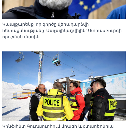
Կպայքարենք, որ գործը վերադարձվի
հետաքննությանը. Մաչալիկաշվիլին՝ Ստրասբուրգի
որոշման մասին
Կոնֆլիկտ Գուդաուրիում վրացի և օտարերկրյա