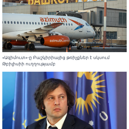
«Ազիմուտ»-ը Բաշկիրիայից թռիչքներ է սկսում
Թբիլիսիի ուղղությամբ