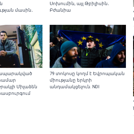
ն
Սոխումին, այլ Թբիլիսին․
թյան մասին․
Բժանիա
 հրապարակված
79 տոկոսը կողմ է Եվրոպական
 համար
միությանը երկրի
րակլի Միլաձեն
անդամակցելուն. NDI
րասբուրգում