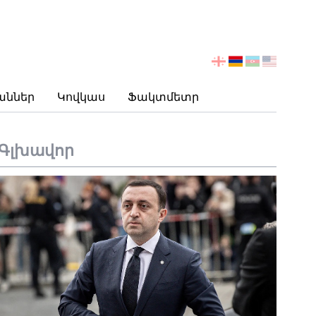
აირჩიეთ
ენა
աններ
Կովկաս
Ֆակտմետր
Գլխավոր