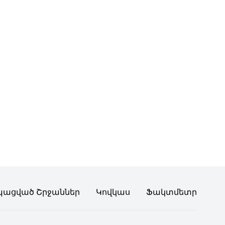
պացված Շրջաններ
Կովկաս
Ֆակտմետր