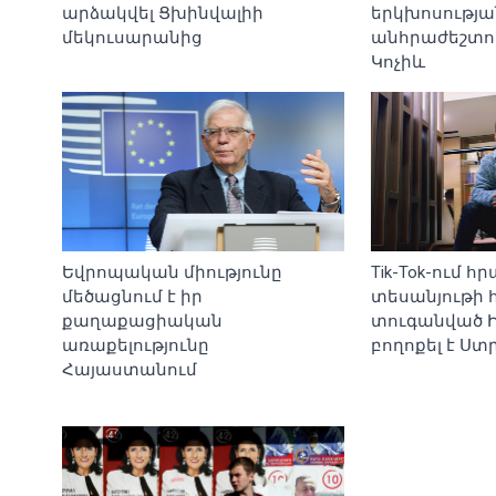
արձակվել Ցխինվալիի
երկխոսությա
մեկուսարանից
անհրաժեշտու
Կոչիև
Եվրոպական միությունը
Tik-Tok-ում
մեծացնում է իր
տեսանյութի
քաղաքացիական
տուգանված Ի
առաքելությունը
բողոքել է Ստ
Հայաստանում