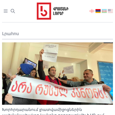
Open sidebar
აირჩიეთ
ენა
Լրահոս
Խորհրդարանում լրատվամիջոցներին