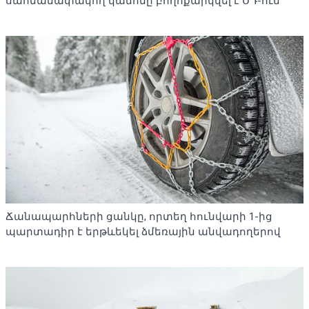
սահմանափակող կանոնը բողոքարկվել է ՍԴ-ում
Ճանապարհների ցանկը, որտեղ հունվարի 1-ից
պարտադիր է երթևեկել ձմեռային անվադողերով