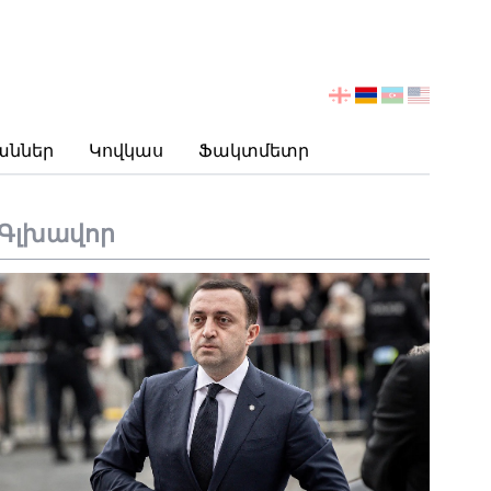
აირჩიეთ
ენა
աններ
Կովկաս
Ֆակտմետր
Գլխավոր