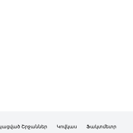
պացված Շրջաններ
Կովկաս
Ֆակտմետր