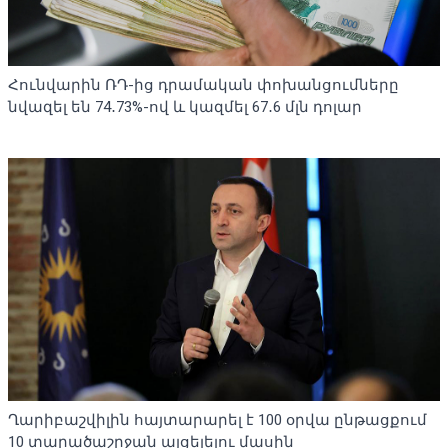
Հունվարին ՌԴ-ից դրամական փոխանցումները
նվազել են 74․73%-ով և կազմել 67․6 մլն դոլար
Ղարիբաշվիլին հայտարարել է 100 օրվա ընթացքում
10 տարածաշրջան այցելելու մասին