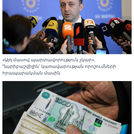
«Այդ մասով պարտավորություն չկար»․
Ղարիբաշվիլին՝ կառավարության որոշումների
հրապարակման մասին