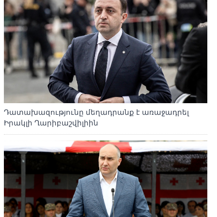
Դատախազությունը մեղադրանք է առաջադրել
Իրակլի Ղարիբաշվիլիին