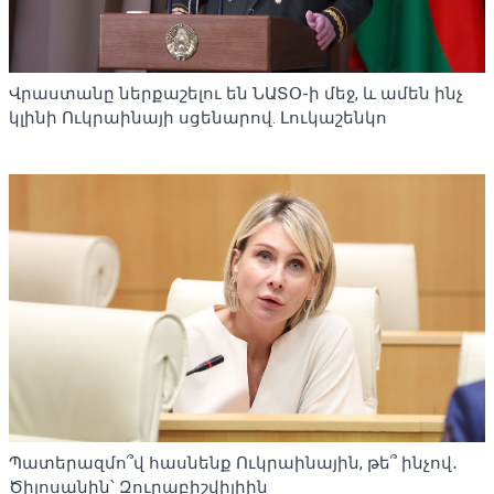
Վրաստանը ներքաշելու են ՆԱՏՕ-ի մեջ, և ամեն ինչ
կլինի Ուկրաինայի սցենարով. Լուկաշենկո
Պատերազմո՞վ հասնենք Ուկրաինային, թե՞ ինչով․
Ծիլոսանին՝ Զուրաբիշվիլիին