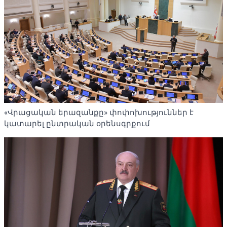
«Վրացական երազանքը» փոփոխություններ է
կատարել ընտրական օրենսգրքում