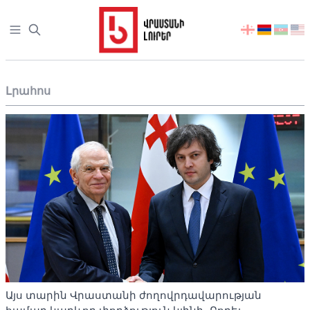
Open sidebar
აირჩიეთ
ენა
Լրահոս
Այս տարին Վրաստանի ժողովրդավարության