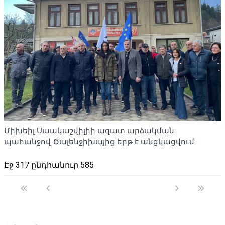
Միխեիլ Սաակաշվիլիի ազատ արձակման
պահանջով Ծալենջիխայից երթ է անցկացվում
Էջ 317 ընդհանուր 585