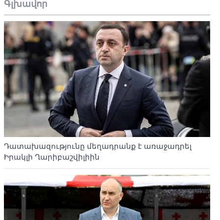
Գլխավոր
Դատախազությունը մեղադրանք է առաջադրել
Իրակլի Ղարիբաշվիլիին