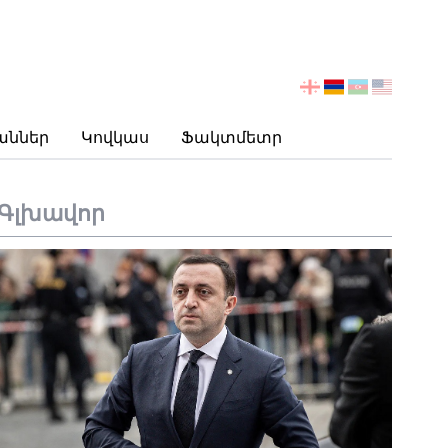
აირჩიეთ
ენა
աններ
Կովկաս
Ֆակտմետր
Գլխավոր