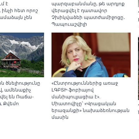
մ է
պարզաբանմանը, թե արդյոք
ինչի հետ որոշ
վերացվել է դատավոր
ամաձայն չեն
Չխիկվաձեի պատժամիջոցը․
Պապուաշվիլի
ն ծնելիությունը
«Ընտրություններից առաջ
ով, ամենաքիչ
ԼԳԲՏԻ ֆոբիայով
վել են Ռաճա-
մանիպուլյացիա է».
և Քվեմո
Միատովիչը՝ «Վրացական
երազանքի» նախաձեռնության
մասին