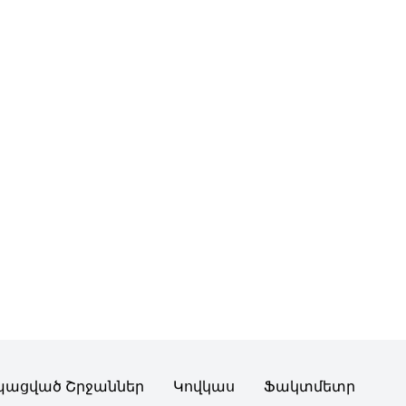
պացված Շրջաններ
Կովկաս
Ֆակտմետր