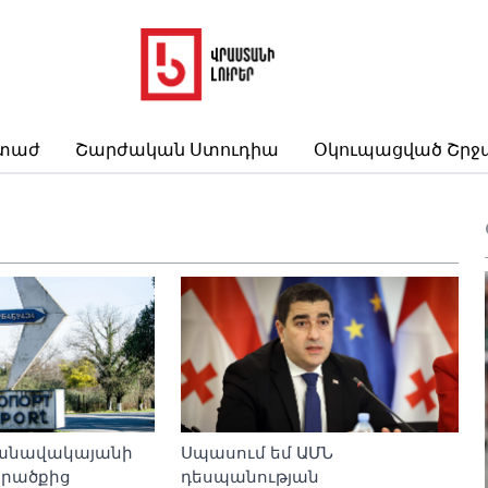
րտաժ
Շարժական Ստուդիա
Օկուպացված Շրջ
դանավակայանի
Սպասում եմ ԱՄՆ
րածքից
դեսպանության