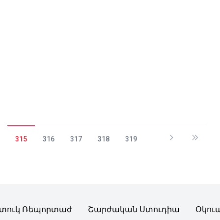
315
316
317
318
319
տուկ Ռեպորտաժ
Շարժական Ստուդիա
Օկու