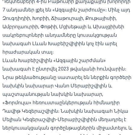
Դեկտեմբերի 4-ին Բաթումիի քաղաքային խորհրդի
7 անդամներ լքել են
«Ազգային շարժումը»։ Մինչ այդ
Զուգդիդիի, Խոբիի, Ճիաթուրայի, Քութայիսիի,
Ամբրոլաուրիի, Փոթիի, Մցխեթայի և Ախալցիխեի
սակրեբուլոների անդամները կուսակցության
նախագահ Լևան Խաբեիշվիլիին կոչ էին արել
հրաժարական տալ։
Լևան Խաբեիշվիլին «Ազգային շարժման»
նախագահ է ընտրվել 2023 թվականի հունվարին։
Նրա թեկնածությանը սատարել են ներքին գործերի
նախկին նախարար Վանո Մերաբիշվիլին և
պաշտպանության նախկին նախարար,
«Ֆորմուլա» հեռուստաընկերության հիմնադիր
Դավիթ Կեզերաշվիլին։ Նախկին նախագահ Նիկա
Մելիան Կեզերաշվիլի-Մերաբիշվիլիին մեղադրել է
ներկուսակցական գործընթացներին միջամտելու և