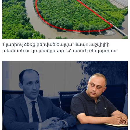
1 լարիով ձեռք բերված Շալվա Պապուաշվիլիի
անտառն ու կալվածքները - Հատուկ ռեպորտաժ