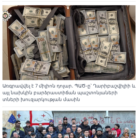
Առգրավվել է 7 միլիոն դոլար․ ՊԱԾ-ը՝ Ղարիբաշվիլիի և
այլ նախկին բարձրաստիճան պաշտոնյաների
տների խուզարկության մասին