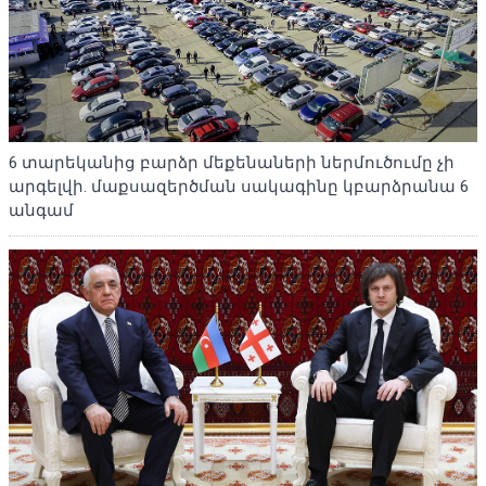
6 տարեկանից բարձր մեքենաների ներմուծումը չի
արգելվի. մաքսազերծման սակագինը կբարձրանա 6
անգամ