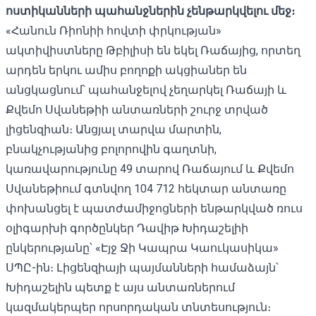
ոստիկանների պահանջներին չենթարկվելու մեջ։
«Հանուն Ռիոնիի հովտի փրկության»
ակտիվիստները Թբիլիսի են եկել Ռաճայից, որտեղ
արդեն երկու ամիս բողոքի ակցիաներ են
անցկացնում՝ պահանջելով չեղարկել Ռաճայի և
Քվեմո Սվանեթիի անտառների շուրջ տրված
լիցենզիան
։ Անցյալ տարվա մարտին,
բնակչությանից բոլորովին գաղտնի,
կառավարությունը 49 տարով Ռաճայում և Քվեմո
Սվանեթիում գտնվող 104 712 հեկտար անտառը
փոխանցել է պատժամիջոցների ենթարկված ռուս
օլիգարխի գործընկեր Դավիթ Խիդաշելիի
ընկերությանը՝ «Էյջ Ջի Կապրա Կաուկասիկա»
ՍՊԸ-ին։ Լիցենզիայի պայմանների համաձայն՝
Խիդաշելին պետք է այս անտառներում
կազմակերպեր որսորդական տնտեսություն։