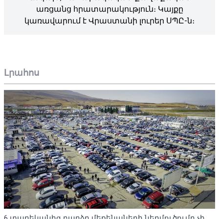
առցանց հրատարակություն։ Կայքը
կառավարում է Վրաստանի լուրեր ՍՊԸ-ն։
Լրահոս
6 տարեկանից բարձր մեքենաների ներմուծումը չի