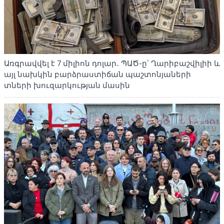
Առգրավվել է 7 միլիոն դոլար․ ՊԱԾ-ը՝ Ղարիբաշվիլիի և
այլ նախկին բարձրաստիճան պաշտոնյաների
տների խուզարկության մասին