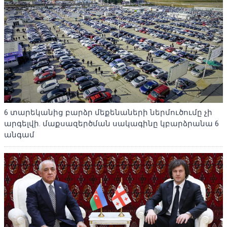
6 տարեկանից բարձր մեքենաների ներմուծումը չի
արգելվի. մաքսազերծման սակագինը կբարձրանա 6
անգամ