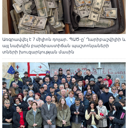
Առգրավվել է 7 միլիոն դոլար․ ՊԱԾ-ը՝ Ղարիբաշվիլիի և
այլ նախկին բարձրաստիճան պաշտոնյաների
տների խուզարկության մասին