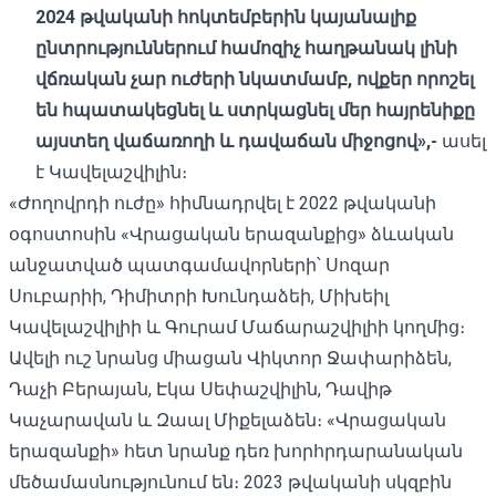
2024 թվականի հոկտեմբերին կայանալիք
ընտրություններում համոզիչ հաղթանակ լինի
վճռական չար ուժերի նկատմամբ, ովքեր որոշել
են հպատակեցնել և ստրկացնել մեր հայրենիքը
այստեղ վաճառողի և դավաճան միջոցով»,-
ասել
է Կավելաշվիլին։
«Ժողովրդի ուժը» հիմնադրվել է 2022 թվականի
օգոստոսին «Վրացական երազանքից» ձևական
անջատված պատգամավորների՝ Սոզար
Սուբարիի, Դիմիտրի Խունդաձեի, Միխեիլ
Կավելաշվիլիի և Գուրամ Մաճարաշվիլիի կողմից։
Ավելի ուշ նրանց միացան Վիկտոր Ջափարիձեն,
Դաչի Բերայան, Էկա Սեփաշվիլին, Դավիթ
Կաչարավան և Զաալ Միքելաձեն։ «Վրացական
երազանքի» հետ նրանք դեռ խորհրդարանական
մեծամասնությունում են։ 2023 թվականի սկզբին