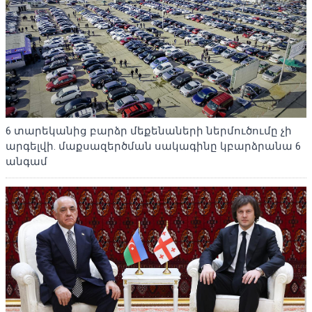
6 տարեկանից բարձր մեքենաների ներմուծումը չի
արգելվի. մաքսազերծման սակագինը կբարձրանա 6
անգամ