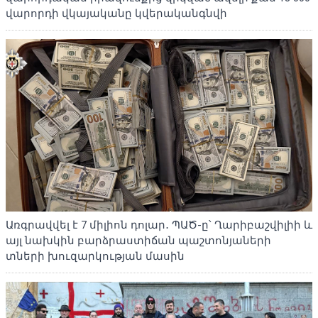
վարորդի վկայականը կվերականգնվի
Առգրավվել է 7 միլիոն դոլար․ ՊԱԾ-ը՝ Ղարիբաշվիլիի և
այլ նախկին բարձրաստիճան պաշտոնյաների
տների խուզարկության մասին