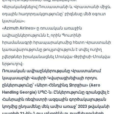
Վերականգնելով Ռուսաստանի և Վրաստանի միջև
օդային հաղորդակցությունը՝ բիզնեսը մեծ օգուտ
կստանա»։
«Azimuth Airlines»-ը ռուսական առաջին
ավիաընկերությունն է, որին Պուտինի
հրամանագրի հրապարակումից հետո Վրաստանի
կառավարությունը
թույլտվություն է տվել
ուղիղ
չվերթներ իրականացնել Մոսկվա-Թբիլիսի-Մոսկվա
երթուղով։
Ռուսական ավիաընկերությանը Վրաստանում
կսպասարկի Վալերի Կվարացխելիայի որդու
ընկերությունը՝ «Աերո Հենդլինգ Ջորջիա» (Aero
Handling Georgia) ՍՊԸ-ն։ Ընկերությունը
գրանցվել է
Հանրային ռեգիստրի ազգային գործակալության
կողմից ընդամենը մեկ ամիս առաջ՝ 2023 թվականի
ապրիլի 21-ին։ Նրա տնօրենն ու բաժնետոմսերի