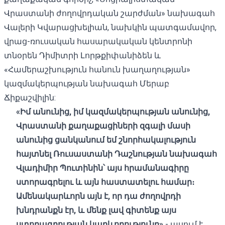
Վրաստանի ժողովրդական շարժման» նախագահ
Վալերի Կվարացխելիան, նախկին պատգամավոր,
վրաց-ռուսական հասարակական կենտրոնի
տնօրեն Դիմիտրի Լորթքիփանիձեն և
«Համերաշխություն հանուն խաղաղության»
կազմակերպության նախագահ Մերաբ
Ճիքաշվիլին:
«
Իմ
անունից
,
իմ
կազմակերպության
անունից
,
Վրաստանի
քաղաքացիների
զգալի
մասի
անունից
ցանկանում
եմ
շնորհակալություն
հայտնել
Ռուսաստանի
Դաշնության
նախագահ
Վլադիմիր
Պուտինին՝
այս
հրամանագիրը
ստորագրելու
և
այն
հաստատելու
համար։
Ամենակարևորն
այն
է
,
որ
դա
ժողովրդի
խնդրանքն
էր
,
և
մենք
լավ
գիտենք
այս
ստորագրության
կարևորությունը
»,
- ասում է