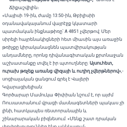
Ճիքաշվիլին։
«Մայիսի 19-ին, ժամը 13:50-ին, Թբիլիսիի
օդանավակայանում վայրէջք կկատարի
պատմական ինքնաթիռը՝ A 4851 չվերթով: Մեր
սիրելի հայրենակիցների հետ միասին այս առաջին
թռիչքը կիրականացնեն պատվիրակության
անդամները, որոնց դիվանագիտական ​​քրտնաջան
աշխատանքը տվել է իր պտուղները:
Այսուհետ
,
ուրախ
թռչեք
առանց
վիզայի
և
ուղիղ
չվերթներով
»
,-
սոցիալական ցանցում գրել է Վալերի
Կվարացխելիան:
Գործարար Մամուկա Փիփիան նշում է, որ այժմ
Ռուսաստանում վրացի մասնագետների պակաս չի
լինի, հատկապես ռեստորանային և
շինարարական բիզնեսում. «Մենք շատ դրական
փոփոխություններ ենք ակնկալում։