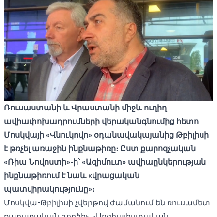
Ռուսաստանի
և
Վրաստանի
միջև
ուղիղ
ավիափոխադրումների
վերականգնումից
հետո
Մոսկվայի
«
Վնուկովո
»
օդանավակայանից
Թբիլիսի
է թռչել
առաջին
ինքնաթիռը։
Ըստ
քարոզչական
«Ռիա Նովոստի»-
ի՝
«
Ազիմուտ
»
ավիաընկերության
ինքնաթիռում
է
նաև
«
վրացական
պատվիրակությունը
»
։
Մոսկվա-Թբիլիսի չվերթով ժամանում են ռուսամետ
քաղաքական գործիչ, «Սոցիալիստական ​​