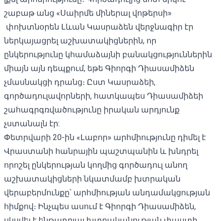
շաբաթ անց «Սաիրմե միներալ վոթերսի»
փոխտնօրեն Լևան Կասրաձեն վերջնագիր էր
ներկայացրել աշխատակիցներին, որ
ընկերությունը կհամաձայնի բանակցություններին
միայն այն դեպքում, եթե Գիորգի Դիասամիձեն
չմասնակցի դրանց։ Ըստ Կասրաձեի,
գործադուլավորների, հատկապես Դիասամիձեի
շահագրգռվածությունը իրական արդյունք
չստանալն էր:
Փետրվարի 20-ին «Լաբոր» արհմիությունը դիմել է
Վրաստանի հանրային պաշտպանին և խնդրել
որոշել ընկերության կողմից գործադուլ անող
աշխատակիցների նկատմամբ խտրական
վերաբերմունքը՝ արհմիության անդամակցության
հիմքով։ Ինչպես ասում է Գիորգի Դիասամիձեն,
սկսվել է ենթադրյալ խտրականության փաստի