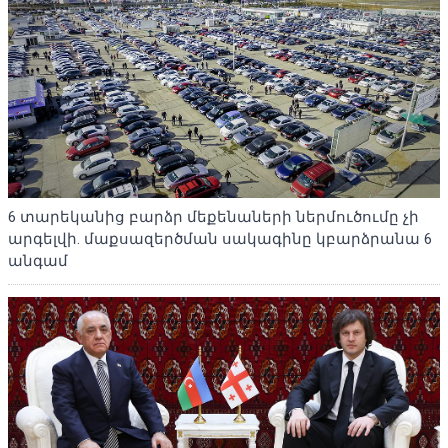
6 տարեկանից բարձր մեքենաների ներմուծումը չի
արգելվի. մաքսազերծման սակագինը կբարձրանա 6
անգամ