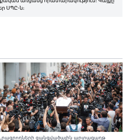
ական առցանց հրատարակություն։ Կայքը
ր ՍՊԸ-ն։
Լրագրողների զանգվածային արտագաղթ