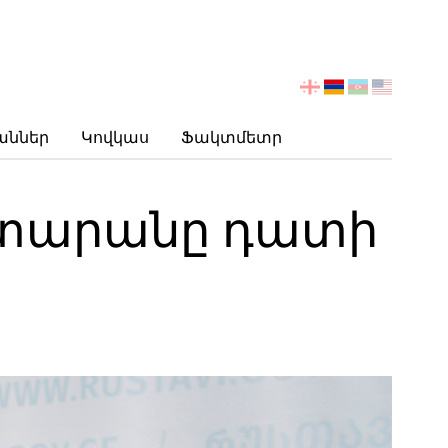
აირჩიეთ
ენა
աններ
Կովկաս
Ֆակտմետր
տարանը դատի