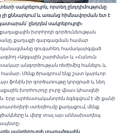
տի սակրեբուլոն, որտեղ ընդդիմությունը
չի քննարկում և առանց հիմնավորման ետ է
ատարան՝ ընդդեմ սակրեբուլոյի։
ի քաղաքային խորհրդի գործունեության
րանը, քաղաքի զարգացման համար
ականացմանը զուգահեռ, համակարգված
կազմող «Ազգային շարժման» և «Հանուն
սակար անգործության ռեժիմից հանելու և
ւ համար։ Մենք ծրագրում ենք շատ կարևոր
յս ֆոնին իր գործառույթը կորցրած և նեղ
ային խորհուրդը լուրջ վնաս կհասցնի
։ Երբ արհեստականորեն ձգձգվում է մի քանի
ատատեղերի ստեղծումը քաղաքում, մենք
 լծակները և վերջ տալ այս աննախադեպ
քապետը։
ել սակրեբուլոյի տարածքային