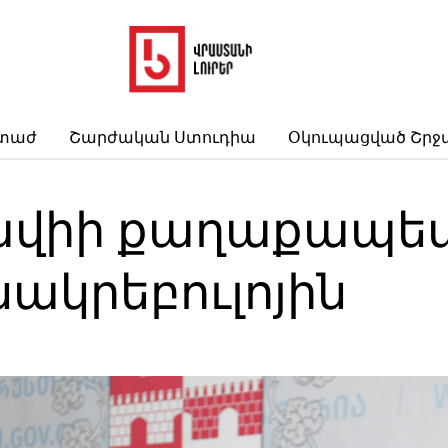
րտաժ
Շարժական Ստուդիա
Օկուպացված Շրջ
ավիի քաղաքապե
 սակրեբուլոյին