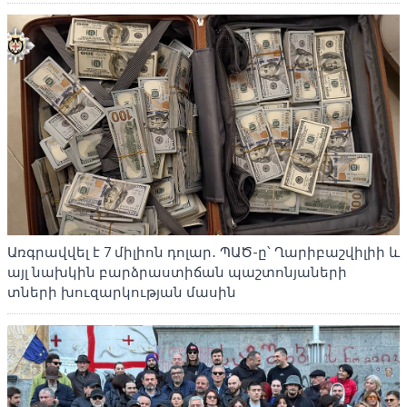
Առգրավվել է 7 միլիոն դոլար․ ՊԱԾ-ը՝ Ղարիբաշվիլիի և
այլ նախկին բարձրաստիճան պաշտոնյաների
տների խուզարկության մասին