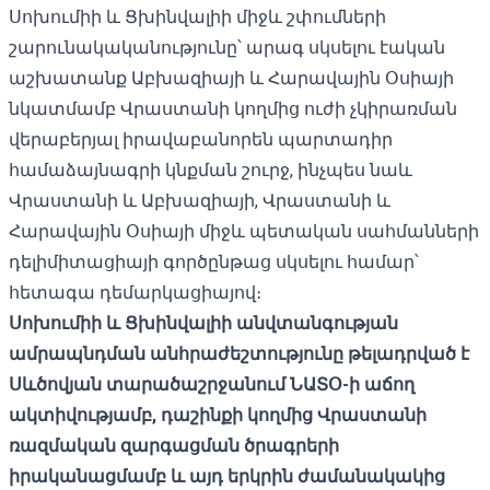
Սոխումիի և Ցխինվալիի միջև շփումների
շարունակականությունը՝ արագ սկսելու էական
աշխատանք Աբխազիայի և Հարավային Օսիայի
նկատմամբ Վրաստանի կողմից ուժի չկիրառման
վերաբերյալ իրավաբանորեն պարտադիր
համաձայնագրի կնքման շուրջ, ինչպես նաև
Վրաստանի և Աբխազիայի, Վրաստանի և
Հարավային Օսիայի միջև պետական ​​սահմանների
դելիմիտացիայի գործընթաց սկսելու համար՝
հետագա դեմարկացիայով։
Սոխումիի և Ցխինվալիի անվտանգության
ամրապնդման անհրաժեշտությունը թելադրված է
Սևծովյան տարածաշրջանում ՆԱՏՕ-ի աճող
ակտիվությամբ, դաշինքի կողմից Վրաստանի
ռազմական զարգացման ծրագրերի
իրականացմամբ և այդ երկրին ժամանակակից