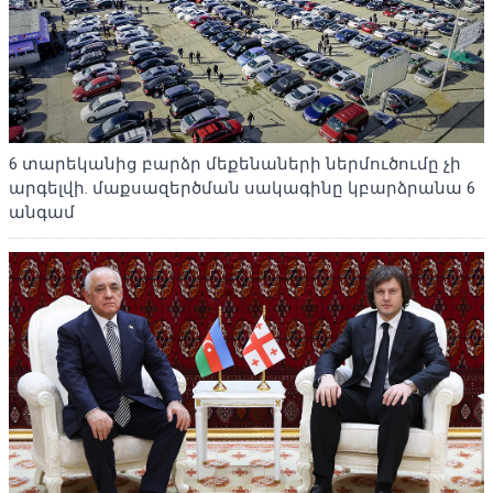
6 տարեկանից բարձր մեքենաների ներմուծումը չի
արգելվի. մաքսազերծման սակագինը կբարձրանա 6
անգամ