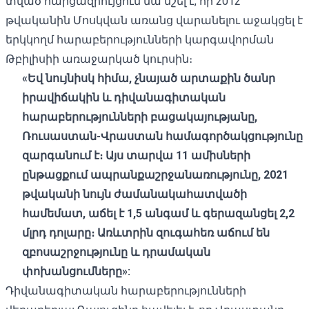
տված
հարցազրույցում
նա նշել է, որ 2012
թվականին Մոսկվան առանց վարանելու աջակցել է
երկկողմ հարաբերությունների կարգավորման
Թբիլիսիի առաջարկած կուրսին։
«
Եվ
նույնիսկ
հիմա
,
չնայած
արտաքին
ծանր
իրավիճակին
և
դիվանագիտական
​​
հարաբերությունների
բացակայությանը
,
Ռուսաստան
-
Վրաստան
համագործակցությունը
զարգանում
է։
Այս
տարվա
11
ամիսների
ընթացքում
ապրանքաշրջանառությունը
, 2021
թվականի
նույն
ժամանակահատվածի
համեմատ
,
աճել
է
1,5
անգամ
և
գերազանցել
2,2
մլրդ
դոլարը։
Առևտրին
զուգահեռ
աճում
են
զբոսաշրջությունը
և դր
ամական
փոխանցումները»
:
Դիվանագիտական ​​հարաբերությունների