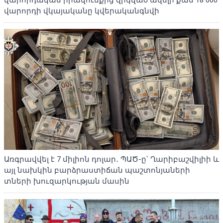
վարորդական իրավունքից զրկված ավելի քան 18 000
վարորդի վկայականը կվերականգնվի
Առգրավվել է 7 միլիոն դոլար․ ՊԱԾ-ը՝ Ղարիբաշվիլիի և
այլ նախկին բարձրաստիճան պաշտոնյաների
տների խուզարկության մասին