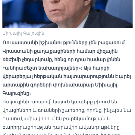
Միխայիլ Գալուզին
Ռուսաստանի
իշխանությունները
չեն
բացառում
Վրաստանի
քաղաքացիների
համար
վիզային
ռեժիմի
չեղարկումը,
հենց
որ
դրա
համար
լինեն
«
անհրաժեշտ
նախադրյալներ»
։
Այս
հարցի
վերաբերյալ
հերթական
հայտարարություն
ն
է
արել
արտաքին
գործերի
փոխնախարար
Միխայիլ
Գալուզինը։
Գալուզինի խոսքով՝ կայուն կապերը բխում են
վրացիների և ռուսների շահերից, որոնց, ինչպես նա
է ասում, «միավորում են բարեկամության և
բարիդրացիության դարավոր ավանդույթները,