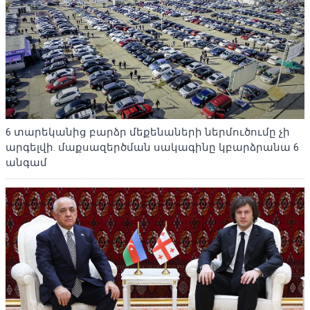
6 տարեկանից բարձր մեքենաների ներմուծումը չի
արգելվի. մաքսազերծման սակագինը կբարձրանա 6
անգամ