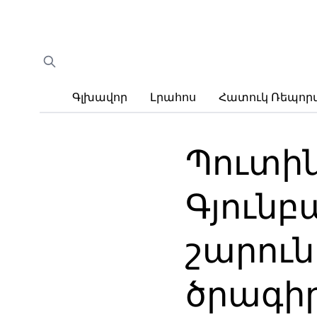
Գլխավոր
Լրահոս
Հատուկ Ռեպո
Պուտին
Գյունբ
շարու
ծրագի