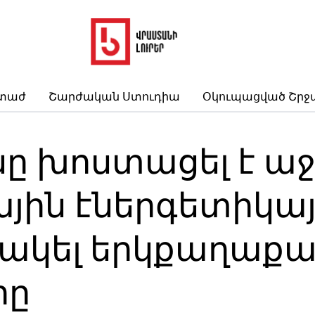
րտաժ
Շարժական Ստուդիա
Օկուպացված Շրջ
ը խոստացել է ա
ային էներգետիկայ
նակել երկքաղաքա
րը