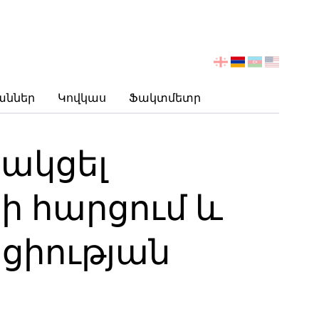
აირჩიეთ
ენა
աններ
Կովկաս
Ֆակտմետր
ջակցել
ի հարցում և
ցիության