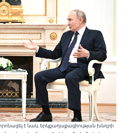
րոնացել է նաև երկքաղաքացիության խնդրի