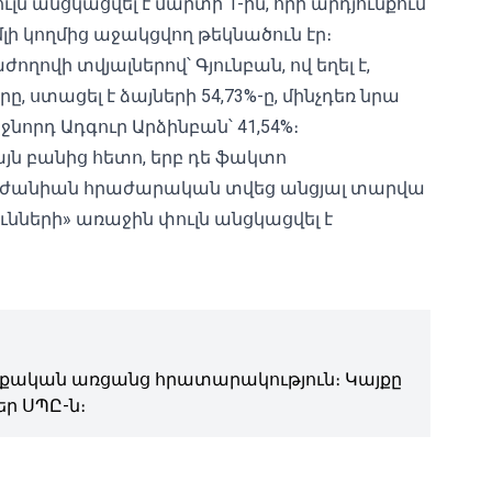
 անցկացվել է մարտի 1-ին, որի արդյունքում
լի կողմից աջակցվող թեկնածուն էր։
վի տվյալներով՝ Գյունբան, ով եղել է,
տացել է ձայների 54,73%-ը, մինչդեռ նրա
նորդ Ադգուր Արձինբան՝ 41,54%։
յն բանից հետո, երբ դե ֆակտո
Բժանիան հրաժարական տվեց անցյալ տարվա
ունների» առաջին փուլն անցկացվել է
ական առցանց հրատարակություն։ Կայքը
ր ՍՊԸ-ն։