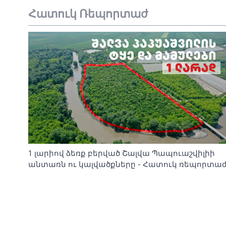
Հատուկ Ռեպորտաժ
1 լարիով ձեռք բերված Շալվա Պապուաշվիլիի
անտառն ու կալվածքները - Հատուկ ռեպորտա