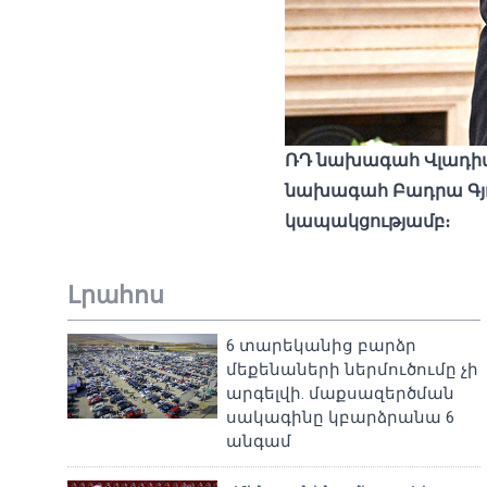
ՌԴ նախագահ Վլադիմի
նախագահ Բադրա Գյու
կապակցությամբ։
Լրահոս
6 տարեկանից բարձր
մեքենաների ներմուծումը չի
արգելվի. մաքսազերծման
սակագինը կբարձրանա 6
անգամ