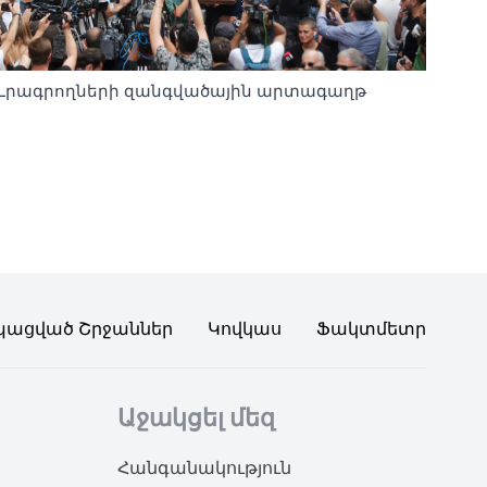
Լրագրողների զանգվածային արտագաղթ
պացված Շրջաններ
Կովկաս
Ֆակտմետր
Աջակցել մեզ
Հանգանակություն