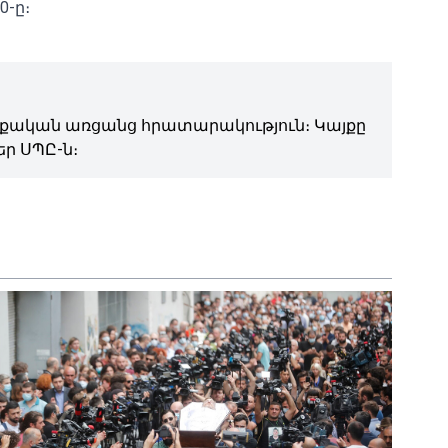
-ը։
ական առցանց հրատարակություն։ Կայքը
ր ՍՊԸ-ն։