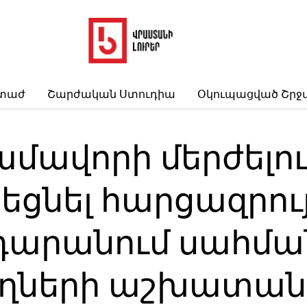
րտաժ
Շարժական Ստուդիա
Օկուպացված Շրջ
մավորի մերժելու
ցնել հարցազրույ
դարանում սահմա
ողների աշխատան