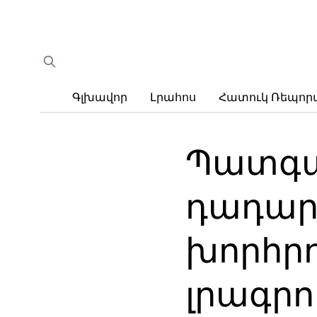
Գլխավոր
Լրահոս
Հատուկ Ռեպո
Պատգա
դադարե
խորհր
լրագր