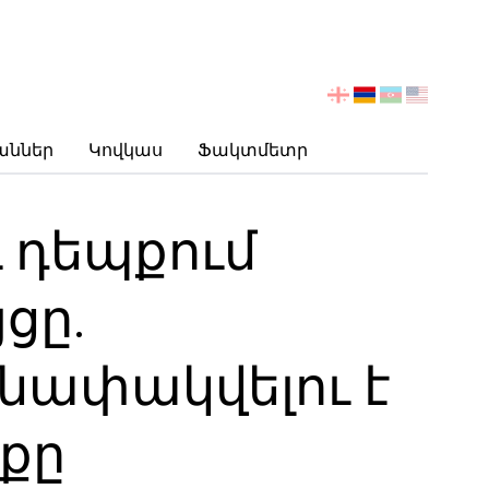
აირჩიეთ
ენა
աններ
Կովկաս
Ֆակտմետր
 դեպքում
ցը.
նափակվելու է
քը