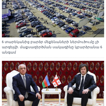
6 տարեկանից բարձր մեքենաների ներմուծումը չի
արգելվի. մաքսազերծման սակագինը կբարձրանա 6
անգամ