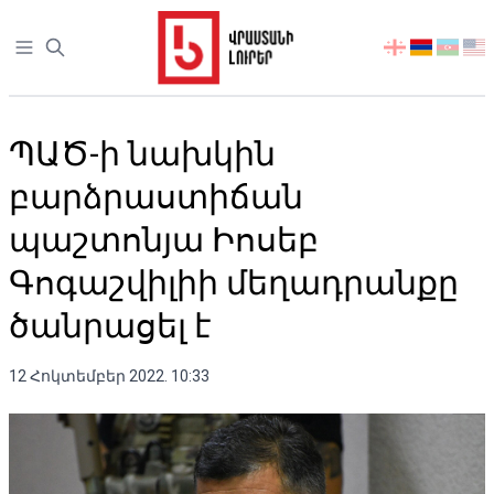
Open sidebar
აირჩიეთ
ენა
ՊԱԾ-ի նախկին
բարձրաստիճան
պաշտոնյա Իոսեբ
Գոգաշվիլիի մեղադրանքը
ծանրացել է
12 Հոկտեմբեր 2022. 10:33