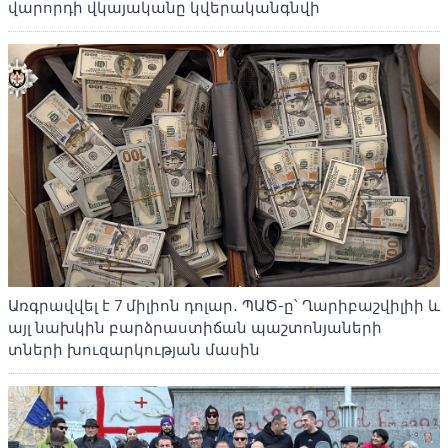
վարորդի վկայականը կվերականգնվի
Առգրավվել է 7 միլիոն դոլար․ ՊԱԾ-ը՝ Ղարիբաշվիլիի և
այլ նախկին բարձրաստիճան պաշտոնյաների
տների խուզարկության մասին