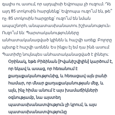
գալիս ու ասում, որ այդպիսի Եվրոպա չի ուզում։ Դե
այդ 85 տոկոսին հարցնենք՝ Եվրոպա ուզո՞ւմ են, թե՞
ոչ։ 85 տոկոսին հարցրեք՝ ուզո՞ւմ են նման
ապաշնորհ, անպատասխանատու իշխանություն։
Ուզո՞ւմ են: Պարտականությունները
անհատականացված կլինեն և հաշվի առեք: Բոլորը
պետք է հաշվի առնեն: Ես ինքս էլ եմ դա ինձ ասում:
Պատիժը նույնպես անհատականացված է լինելու:
Օրինակ
,
եթե
Բիձինան
[
Իվանիշվիլին
]
կարծում
է
,
որ
եկավ և ասաց, որ հեռանում է
քաղաքականությունից
,
և հեռացավ այն բանի
համար, որ մնար
քաղաքականության
մեջ
,
և
այն
,
ինչ
հիմա
անում
է
այս
խամաճիկների
օգնությամբ
,
նա
այստեղ
պատասխանատվություն
չի կրում
,
և
այս
պատասխանատվությունը