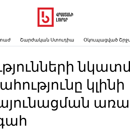
րտաժ
Շարժական Ստուդիա
Օկուպացված Շրջ
ւթյունների նկատ
հությունը կլինի
յունացման առաջի
գահ