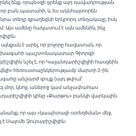
կել ենք, որպեսզի ցրենք այդ դավադրության
չ-որ բան պատահի, և ես ակնհայտորեն
 նրա տեղը զբաղեցնի երկրորդ տեղակալը, իսկ
 Այս ամենը հակասում է այն ամենին, ինչ
վիլին։
նքան է արել, որ բոլորը հավատան, որ
նախագահի պաշտոնակատար Գիորգի
իշվիլին նշել է, որ Կալանդարիշվիլիի հասցեին
վելի» հեռուստաընկերությամբ մարտի 2-ին
գահը անշարժ գույք (այդ թվում՝
ել մոր, կնոջ, աներոջ կամ անչափահաս
նդարիշվիլիի կինը «Քարթու» բանկի վարկային
անանք, որ այս «կապիտալի ստեղծման» մեջ,
լ է Սալոմե Զուրաբիշվիլին։