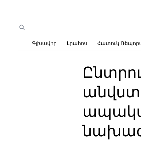
Գլխավոր
Լրահոս
Հատուկ Ռեպո
Ընտրո
անվստա
ապակա
նախա