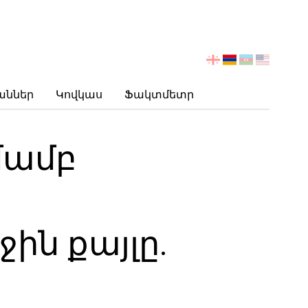
აირჩიეთ
ენა
աններ
Կովկաս
Ֆակտմետր
մամբ
ն քայլը.