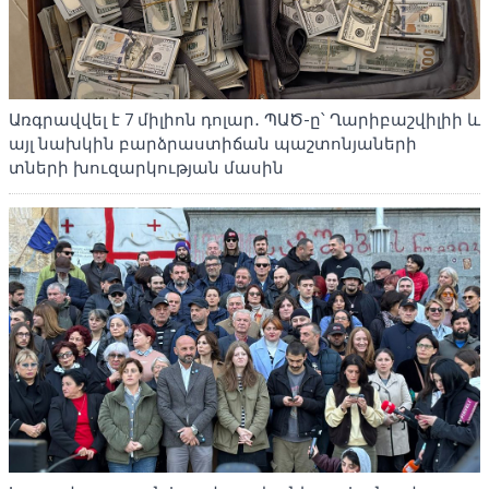
Առգրավվել է 7 միլիոն դոլար․ ՊԱԾ-ը՝ Ղարիբաշվիլիի և
այլ նախկին բարձրաստիճան պաշտոնյաների
տների խուզարկության մասին