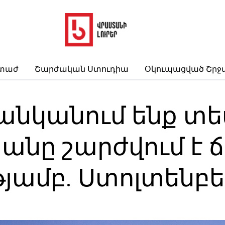
րտաժ
Շարժական Ստուդիա
Օկուպացված Շրջ
անկանում ենք տես
նը շարժվում է 
թյամբ. Ստոլտենբ