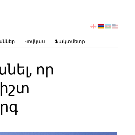
აირჩიეთ
ენა
աններ
Կովկաս
Ֆակտմետր
նել, որ
ճիշտ
երգ