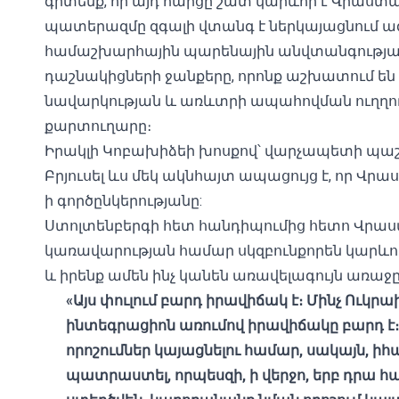
գիտենք, որ այդ հարցը շատ կարևոր է Վրաստ
պատերազմը զգալի վտանգ է ներկայացնում 
համաշխարհային պարենային անվտանգության վ
դաշնակիցների ջանքերը, որոնք աշխատում ե
նավարկության և առևտրի ապահովման ուղղութ
քարտուղարը։
Իրակլի Կոբախիձեի խոսքով՝ վարչապետի պա
Բրյուսել ևս մեկ ակնհայտ ապացույց է, որ Վր
ի գործընկերությանը:
Ստոլտենբերգի հետ հանդիպումից հետո Վրաս
կառավարության համար սկզբունքորեն կարևոր 
և իրենք ամեն ինչ կանեն առավելագույն առա
«Այս փուլում բարդ իրավիճակ է։ Մինչ Ուկր
ինտեգրացիոն առումով իրավիճակը բարդ է։
որոշումներ կայացնելու համար, սակայն, իհա
պատրաստել, որպեսզի, ի վերջո, երբ դր