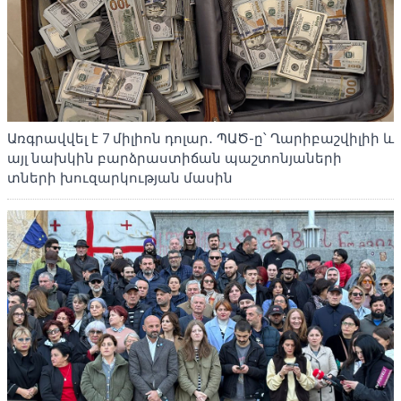
Առգրավվել է 7 միլիոն դոլար․ ՊԱԾ-ը՝ Ղարիբաշվիլիի և
այլ նախկին բարձրաստիճան պաշտոնյաների
տների խուզարկության մասին