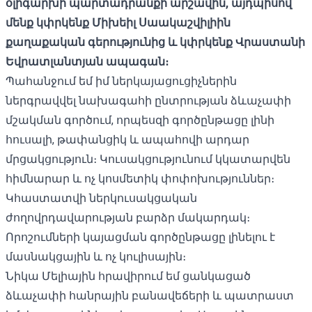
օլիգարխի պարտադրանքի արշավին, այդպիսով
մենք կփրկենք Միխեիլ Սաակաշվիլիին
քաղաքական գերությունից և կփրկենք Վրաստանի
Եվրատլանտյան ապագան։
Պահանջում եմ իմ ներկայացուցիչներին
ներգրավվել նախագահի ընտրության ձևաչափի
մշակման գործում, որպեսզի գործընթացը լինի
հուսալի, թափանցիկ և ապահովի արդար
մրցակցություն։ Կուսակցությունում կկատարվեն
հիմնարար և ոչ կոսմետիկ փոփոխություններ։
Կհաստատվի ներկուսակցական
ժողովրդավարության բարձր մակարդակ։
Որոշումների կայացման գործընթացը լինելու է
մասնակցային և ոչ կուլիսային։
Նիկա Մելիային հրավիրում եմ ցանկացած
ձևաչափի հանրային բանավեճերի և պատրաստ