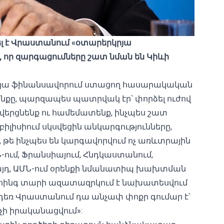
լ
է
Վրաստանում «
օտարերկրյա
,
որ
զարգացումները
շատ
նման
են
Կիևի
րկրյա ֆինանսավորում ստացող հասարակական
նքը, պարզապես պատրվակ էր՝ փորձել ուժով
ն վերցնենք ու համեմատենք, ինչպես շատ
իլիսիում սկսվեցին անկարգությունները,
, թե ինչպես են կարգավորվում ոչ առևտրային
-ում, Ֆրանսիայում, Հնդկաստանում,
ցի այդ, ԱՄՆ-ում օրենքի նմանատիպ խախտման
չև հինգ տարի ազատազրկում է նախատեսվում
դեռ Վրաստանում դա անչափ փոքր գումար է՝
չի իրականացվում»: