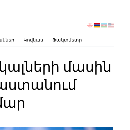
აირჩიეთ
ენა
աններ
Կովկաս
Ֆակտմետր
կալների մասին
րաստանում
մար