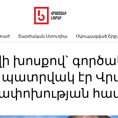
րտաժ
Շարժական Ստուդիա
Օկուպացված Շրջ
ի խոսքով` գործա
ը պատրվակ էր Վ
ափոխության հա