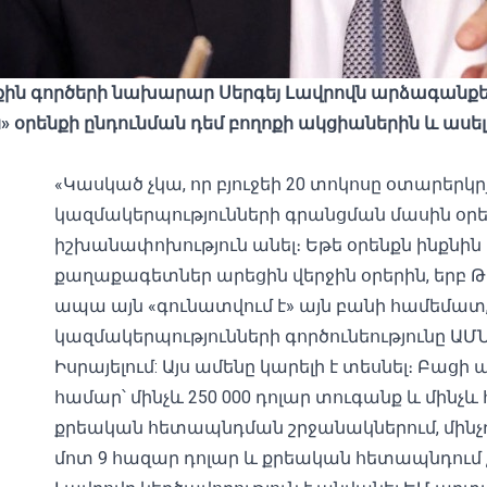
քին
գործերի
նախարար
Սերգեյ
Լավրովն
արձագանքե
ն»
օրենքի
ընդունման
դեմ
բողոքի
ակցիաներին
և
ասել
«Կասկած չկա, որ բյուջեի 20 տոկոսը օտարե
կազմակերպությունների գրանցման մասին օրե
իշխանափոխություն անել։ Եթե ​​օրենքն ինքնի
քաղաքագետներ արեցին վերջին օրերին, երբ Թբ
ապա այն «գունատվում է» այն ​​բանի համեմատ
կազմակերպությունների գործունեությունը ԱՄՆ
Իսրայելում: Այս ամենը կարելի է տեսնել։ Բա
համար՝ մինչև 250 000 դոլար տուգանք և մին
քրեական հետապնդման շրջանակներում, մինչ
մոտ 9 հազար դոլար և քրեական հետապնդում 