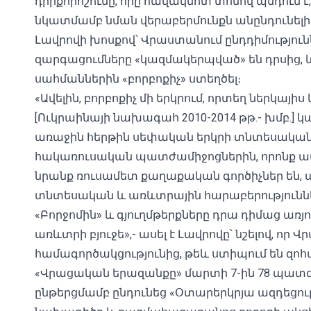
դիրքորոշումը, որը հավակնոտ տոնով պնդում
նկատմամբ նման վերաբերմունքն անընդունելի է
Լավրովի խոսքով՝ Վրաստանում ընդդիմություն
զարգացումները «կազմակերպված» են դրսից, 
սահմաններին «բորբոքիչ» ստեղծել։
«Ավելին, բորբոքիչ մի երկրում, որտեղ ներկայի
[Ուկրաինայի նախագահ 2010-2014 թթ.- խմբ.] 
առաջին հերթին սեփական երկրի տնտեսական 
հակառուսական պատժամիջոցներին, որոնք ամե
նրանք ռուսամետ քաղաքական գործիչներ են, 
տնտեսական և առևտրային հարաբերություննե
«Բորջոմին» և գյուղմթերքները դրա դիմաց առ
առևտրի բյուջե»,- ասել է Լավրովը՝ նշելով, որ
համագործակցությունից, թեև ստիպում են զոհա
«Վրացական երազանքը» մարտի 7-ին 78 պատ
ընթերցմամբ ընդունեց «Օտարերկրյա ազդեցու