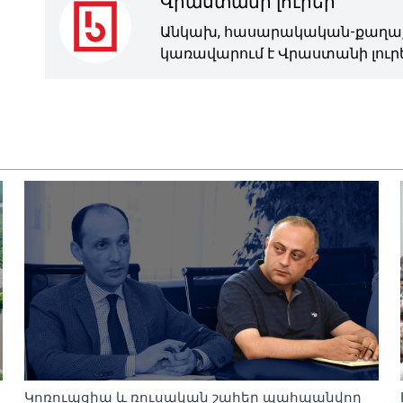
Վրաստանի լուրեր
Անկախ, հասարակական-քաղաք
կառավարում է Վրաստանի լուրե
Կոռուպցիա և ռուսական շահեր պահպանվող