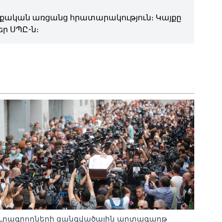
ական առցանց հրատարակություն։ Կայքը
ր ՍՊԸ-ն։
Լրագրողների զանգվածային արտագաղթ