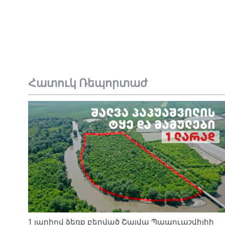
Հատուկ Ռեպորտաժ
1 լարիով ձեռք բերված Շալվա Պապուաշվիլիի