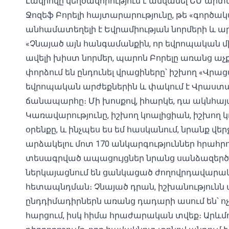
Լավրովը կեղծավորություն է անվանել ԵՄ ար
Ջոզեֆ Բորելի հայտարարությունը, թե «գործակ
անհամատեղելի է Եվրամիության նորմերի և ա
«Չնայած այն հանգամանքին, որ եվրոպական մի 
ավելի խիստ նորմեր, պարոն Բորելը առանց աչք
փորձում են ընդունել վրացիները՝ իշխող «Վրաց
եվրոպական արժեքներին և փակում է Վրաստա
ճանապարհը։ Մի խոսքով, իհարկե, դա ակնհայտ
Կառավարությունը, իշխող կոալիցիան, իշխող կո
օրենքը, և ինչպես ես եմ հասկանում, նրանք վե
արձակելու մոտ 170 անկարգություններ հրահրող
տեսագրված ապացույցներ նրանց սանձազերծած 
ներկայացնում են ցանկացած ժողովրդավարա
հետապնդման։ Չնայած դրան, իշխանությունն
ընդդիմադիրներն առանց դադարի ասում են՝ ոչ,
հարցում, իսկ հիմա հրաժարական տվեք։ Արև