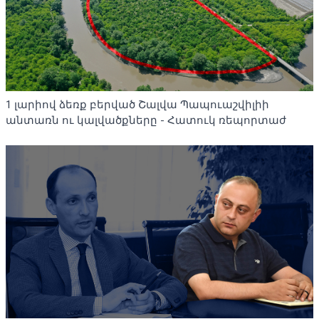
1 լարիով ձեռք բերված Շալվա Պապուաշվիլիի
անտառն ու կալվածքները - Հատուկ ռեպորտաժ