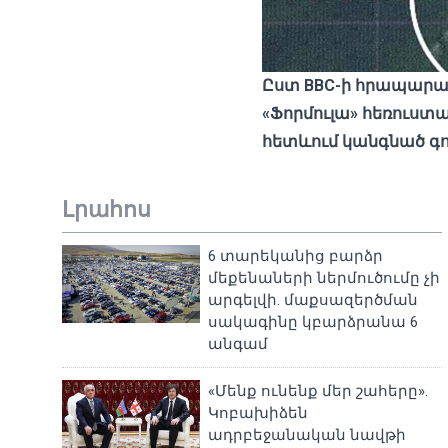
Ըստ
BBC-
ի
հրապարա
«
Ֆորմուլա
»
հեռուստա
հետևում
կանգնած
գ
Լրահոս
6 տարեկանից բարձր
մեքենաների ներմուծումը չի
արգելվի. մաքսազերծման
սակագինը կբարձրանա 6
անգամ
«Մենք ունենք մեր շահերը».
Կոբախիձեն
ադրբեջանական նավթի