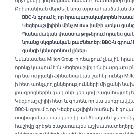
միջոցների յուրացման համար։ Դատավճռի կայ
Բրիտանիան մերժել է նրա արտահանձնման մ
BBC-
ն
գրում
է
,
որ
հրապարակայնորեն
հասա
Կեզերաշվիլիին
մինչ
Milton
խմբ
ի
առկա
ցան
Պանամական
փաստաթղթերում
որպես
ցան
նրանց
սկզբնական
բաժնետեր
: BBC-
ն
գրում
ցանցի
կենտրոնում
լիներ։
Նմանապես, Milton Group-ի դեպքում չկային 
որոնք կապում էին Կեզերաշվիլիին խարդախ ընկ
որ նա ուղղակի ֆինանսական շահեր ուներ Milton 
ի հետ առնչվող ընկերությունների մի քանի 
լրագրողներին գաղտնի կերպով բացահայտել են,
Կեզերաշվիլիի հետ և գիտեն, որ նա ներգրավված 
BBC-ն գրում է, որ Կեզերաշվիլին հաճախ է գո
սոցիալական ցանցերի իր անձնական էջերի միջոց
հաշիվը գրեթե բացառապես աշխատատեղերը խթ