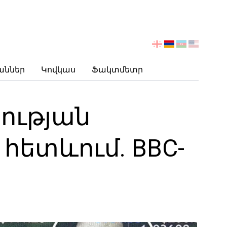
აირჩიეთ
ენა
աններ
Կովկաս
Ֆակտմետր
ության
հետևում. BBC-