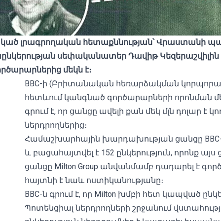
կած
լրագրողական
հետաքննության՝
Վրաստանի
պա
ընկերության
սեփականատեր
Դավիթ
Կեզերաշվիլին
ործարարներից
մեկն
է։
BBC-ի (Բրիտանական հեռարձակման կորպորա
հետևում կանգնած գործարարների որոնման 
գրում է, որ ցանցը ավելի քան մեկ մլն դոլար է
ներդրողներից։
Համաշխարհային խարդախության ցանցը BBC-ի 
և բացահայտվել է 152 ընկերություն, որոնք այ
ցանցը Milton Group անվանմամբ դադարել է գոր
հայտնի է նաև ոստիկանությանը։
BBC-ն գրում է, որ Milton խմբի հետ կապված ըն
Պոտենցիալ ներդրողների շրջանում վստահությո