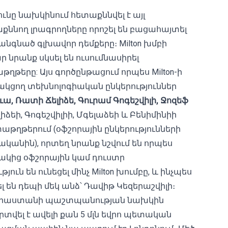
թյունը նախկինում հետաքննվել է այլ
քննող լրագրողները որոշել են բացահայտել
գնած գլխավոր դեմքերը։ Milton խմբի
ր նրանք սկսել են ուսումնասիրել
երը: Այս գործընթացում որպես Milton-ի
կցող տեխնոլոգիական ընկերություններ
ւա
,
Ռատի
Ճելիձե
,
Գուրամ
Գոգեշվիլի
,
Ջոզեֆ
լիձեի, Գոգեշվիլիի, Մգելաձեի և Բենիմինիի
թղթերում (օֆշորային ընկերությունների
կանին), որտեղ նրանք նշվում են որպես
կից օֆշորային կամ դուստր
թյուն են ունեցել մինչ Milton խումբը, և ինչպես
ցել են դեպի մեկ անձ՝ Դավիթ Կեզերաշվիլի։
որ Վրաստանի պաշտպանության նախկին
 է ավելի քան 5 մլն եվրո պետական ​​