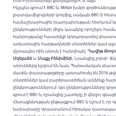
Մեծ Բրիտանիայի քաղաքացի», և այլն:
Ինչպես գրում է BBC-ն, Milton խմբի գործունեու
լրատվամիջոցների կողմից, սակայն BBC-ի հետա
համաշխարհային խարդախության հետևում կան
ընկերությունների միջև կապերը որոշելու համա
հանրությանը հասանելի կորպորատիվ փաստաթղթ
առևտրային հարթակների տնօրեններ կամ աջա
մշտապես հին անուն է հանդիպել՝
Դավիթ
Թոդո
Մգելաձե
և
Մայքլ
Բենիմինի
։ Նրանցից չորսի՝ Ճե
անունները նշվում են նաև Պանամական փաստա
մասին փաստաթղթերը արտահոսել են 2016 թվա
տնօրեններ կամ բարձրաստիճան անձինք հարա
ընկերություններում։ Այս ընկերությունները գոյու
գրում է BBC-ն, դրանցից շատերը, ի վերջո, գնա
Հետաքննության ընթացքում BBC-ն նշում է, 
նախարարը Վրաստանում հեռակա դատապարտվել