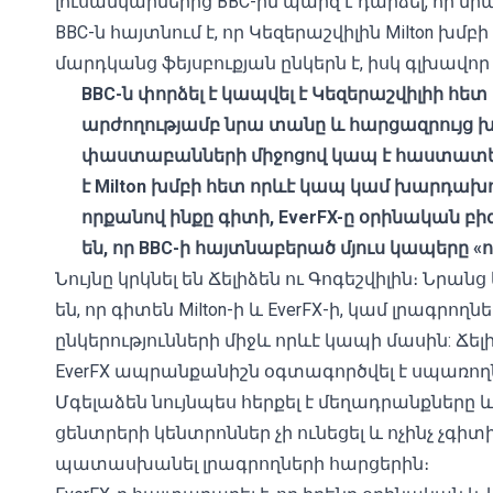
լուսանկարներից BBC-ին պարզ է դարձել, որ նր
BBC-ն հայտնում է, որ Կեզերաշվիլին Milton 
մարդկանց ֆեյսբուքյան ընկերն է, իսկ գլխավո
BBC-
ն
փորձել է
կապվել
է
Կեզերաշվիլիի
հետ
արժողությամբ
նրա
տանը
և
հարցազրույց
խ
փաստաբանների
միջոցով
կապ
է
հաստատե
է
Milton
խմբի
հետ
որևէ
կապ
կամ
խարդախու
որքանով
ինքը
գիտի
, EverFX-
ը
օրինական
բի
են
,
որ
BBC-
ի
հայտնաբերած
մյուս
կապերը
«
ո
Նույնը կրկնել են Ճելիձեն ու Գոգեշվիլին։ Նրանց
են, որ գիտեն Milton-ի և EverFX-ի, կամ լրագրո
ընկերությունների միջև որևէ կապի մասին: Ճելի
EverFX ապրանքանիշն օգտագործվել է սպառողն
Մգելաձեն նույնպես հերքել է մեղադրանքները և
ցենտրերի կենտրոններ չի ունեցել և ոչինչ չգիտի
պատասխանել լրագրողների հարցերին։