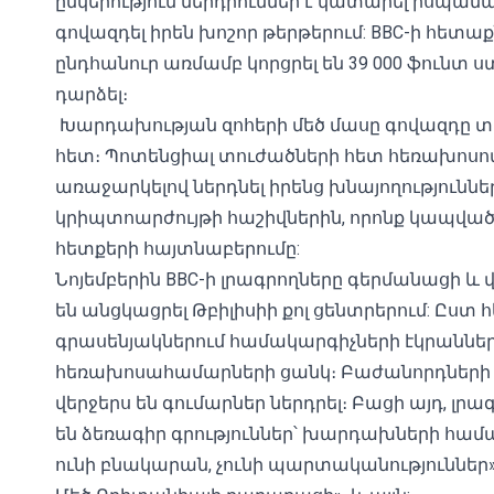
ընկերություն ներդրումներ է կատարել իսպան
գովազդել իրեն խոշոր թերթերում: BBC-ի հետաքն
ընդհանուր առմամբ կորցրել են 39 000 ֆունտ ստ
դարձել։
Խարդախության զոհերի մեծ մասը գովազդը տեսն
հետ։ Պոտենցիալ տուժածների հետ հեռախոսով 
առաջարկելով ներդնել իրենց խնայողություննե
կրիպտոարժույթի հաշիվներին, որոնք կապված 
հետքերի հայտնաբերումը:
Նոյեմբերին BBC-ի լրագրողները գերմանացի և
են անցկացրել Թբիլիսիի քոլ ցենտրերում: Ըս
գրասենյակներում համակարգիչների էկրաննե
հեռախոսահամարների ցանկ։ Բաժանորդների հ
վերջերս են գումարներ ներդրել։ Բացի այդ, լ
են ձեռագիր գրություններ՝ խարդախների հա
ունի բնակարան, չունի պարտականություններ»,