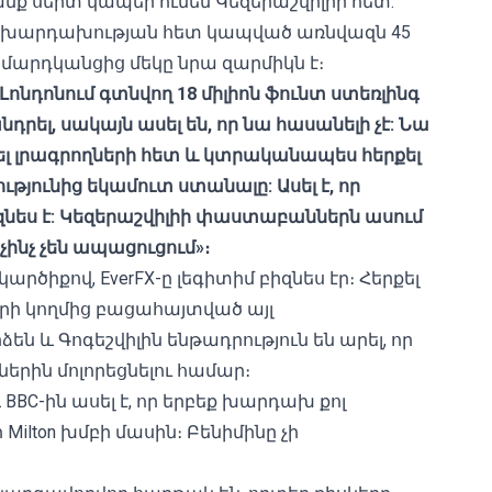
անք սերտ կապեր ունեն Կեզերաշվիլիի հետ:
խմբի խարդախության հետ կապված առնվազն 45
ր մարդկանցից մեկը նրա զարմիկն է։
Լոնդոնում
գտնվող
18
միլիոն
ֆունտ
ստեռլինգ
նդրել
,
սակայն
ասել
են
,
որ
նա
հասանելի
չէ
:
Նա
լ
լրագրողների
հետ
և
կտրականապես
հերքել
թյունից
եկամուտ
ստանալը
:
Ասել է
,
որ
զնես
է
:
Կեզերաշվիլիի
փաստաբաններն
ասում
չինչ
չեն
ապացուցում
»
։
 կարծիքով, EverFX-ը լեգիտիմ բիզնես էր։ Հերքել
ղների կողմից բացահայտված այլ
ձեն և Գոգեշվիլին ենթադրություն են արել, որ
երին մոլորեցնելու համար։
 BBC-ին ասել է, որ երբեք խարդախ քոլ
 Milton խմբի մասին։ Բենիմինը չի