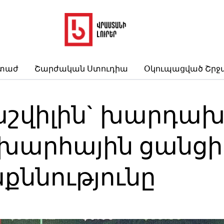
րտաժ
Շարժական Ստուդիա
Օկուպացված Շրջ
աշվիլին` խարդախ
արհային ցանցի 
քննությունը