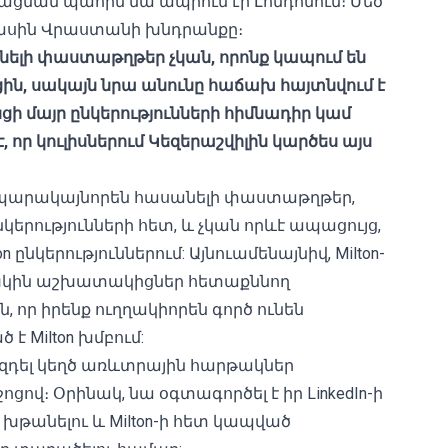
ացման պահին նա ապրում էր Լոնդոնում։ Մեծ
ասին Վրաստանի խնդրանքը։
նելի
փաստաթղթեր
չկան
,
որոնք
կապում
են
ցին
,
սակայն
նրա
անունը
հաճախ
հայտնվում
է
ցի
մայր
ընկերությունների
հիմնադիր
կամ
է
,
որ
կուլիսներում
Կեզերաշվիլին
կարծես
այս
հրապարակայնորեն հասանելի փաստաթղթեր,
երությունների հետ, և չկան որևէ ապացույց,
ընկերություններում: Այնուամենայնիվ, Milton-
նախկին աշխատակիցներ հետաքննող
 որ իրենք ուղղակիորեն գործ ունեն
է Milton խմբում:
վազդել կեղծ առևտրային հարթակներ
ով։ Օրինակ, նա օգտագործել է իր LinkedIn-ի
անելու և Milton-ի հետ կապված