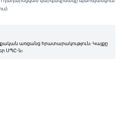
ղի դադարեցված կարգավիճակը պահպանվում
ւմ։
ական առցանց հրատարակություն։ Կայքը
ր ՍՊԸ-ն։