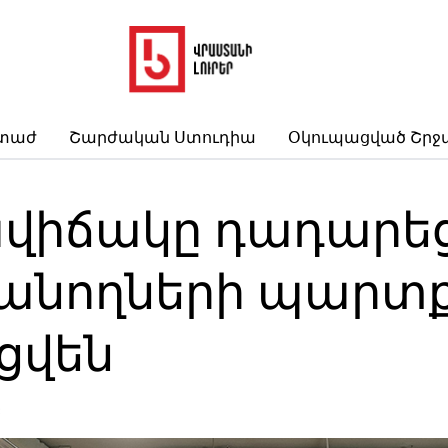
րտաժ
Շարժական Ստուդիա
Օկուպացված Շրջ
վիճակը դադարեցր
սանողների պարտ
ցվեն
3