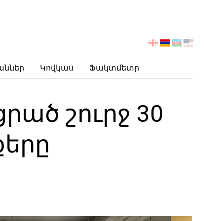
აირჩიეთ
ენა
աններ
Կովկաս
Ֆակտմետր
ած շուրջ 30
քերը