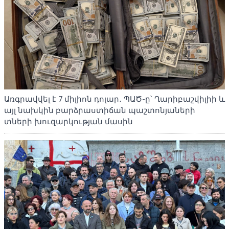
Առգրավվել է 7 միլիոն դոլար․ ՊԱԾ-ը՝ Ղարիբաշվիլիի և
այլ նախկին բարձրաստիճան պաշտոնյաների
տների խուզարկության մասին