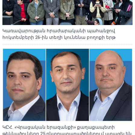
Կառավարության հրաժարականի պահանջով
հոկտեմբերի 26-ին տեղի կունենա բողոքի երթ
ԿԸՀ. «Վրացական երազանքի» քաղաքապետի
թեկնածուները 25 ընտրատարածքներում ստացել են