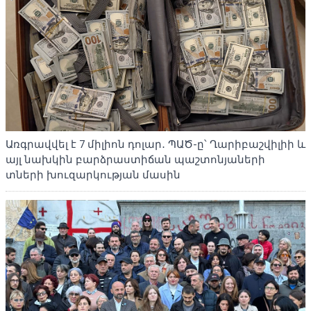
Առգրավվել է 7 միլիոն դոլար․ ՊԱԾ-ը՝ Ղարիբաշվիլիի և
այլ նախկին բարձրաստիճան պաշտոնյաների
տների խուզարկության մասին