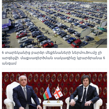
6 տարեկանից բարձր մեքենաների ներմուծումը չի
արգելվի. մաքսազերծման սակագինը կբարձրանա 6
անգամ