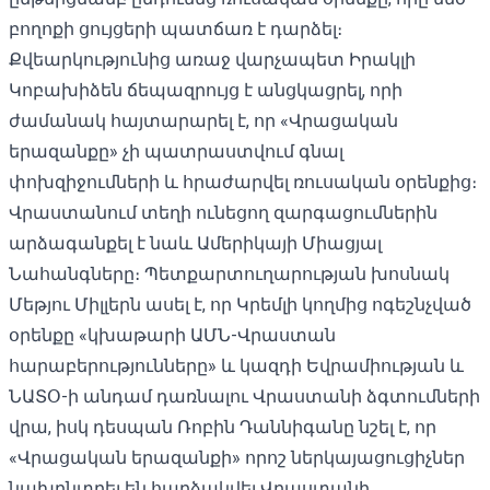
բողոքի ցույցերի պատճառ է դարձել։
Քվեարկությունից առաջ վարչապետ Իրակլի
Կոբախիձեն ճեպազրույց է անցկացրել, որի
ժամանակ հայտարարել է, որ «Վրացական
երազանքը» չի պատրաստվում գնալ
փոխզիջումների և հրաժարվել ռուսական օրենքից։
Վրաստանում տեղի ունեցող զարգացումներին
արձագանքել է նաև Ամերիկայի Միացյալ
Նահանգները։ Պետքարտուղարության խոսնակ
Մեթյու Միլլերն ասել է
, որ Կրեմլի կողմից ոգեշնչված
օրենքը «կխաթարի ԱՄՆ-Վրաստան
հարաբերությունները» և կազդի Եվրամիության և
ՆԱՏՕ-ի անդամ դառնալու Վրաստանի ձգտումների
վրա, իսկ դեսպան
Ռոբին Դաննիգանը նշել է
, որ
«Վրացական երազանքի» որոշ ներկայացուցիչներ
նախընտրել են հարձակվել Վրաստանի