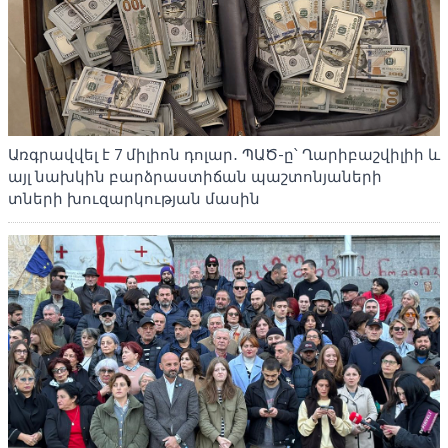
Առգրավվել է 7 միլիոն դոլար․ ՊԱԾ-ը՝ Ղարիբաշվիլիի և
այլ նախկին բարձրաստիճան պաշտոնյաների
տների խուզարկության մասին